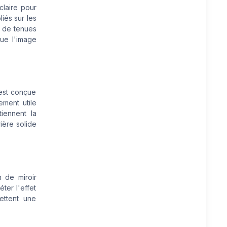
claire pour
liés sur les
s de tenues
ue l'image
 est conçue
ement utile
iennent la
rière solide
n de miroir
ter l'effet
ettent une