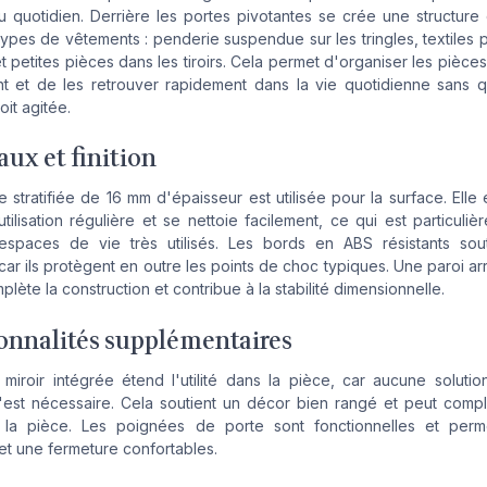
 quotidien. Derrière les portes pivotantes se crée une structure 
types de vêtements : penderie suspendue sur les tringles, textiles p
t petites pièces dans les tiroirs. Cela permet d'organiser les pièce
t et de les retrouver rapidement dans la vie quotidienne sans q
it agitée.
aux et finition
 stratifiée de 16 mm d'épaisseur est utilisée pour la surface. Elle
tilisation régulière et se nettoie facilement, ce qui est particulièr
espaces de vie très utilisés. Les bords en ABS résistants sout
 car ils protègent en outre les points de choc typiques. Une paroi ar
lète la construction et contribue à la stabilité dimensionnelle.
onnalités supplémentaires
miroir intégrée étend l'utilité dans la pièce, car aucune solutio
est nécessaire. Cela soutient un décor bien rangé et peut complé
e la pièce. Les poignées de porte sont fonctionnelles et perm
et une fermeture confortables.