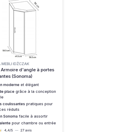
 MEBLI IDŹCZAK
 Armoire d'angle à portes
antes (Sonoma)
gn moderne
et élégant
de place
grâce à la conception
le
s coulissantes
pratiques pour
es réduits
ion Sonoma
facile à assortir
alente
pour chambre ou entrée
★
★
4,4/5
—
27 avis