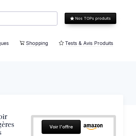
Nos TOPs produits
ques
Shopping
Tests & Avis Produits
oir
gères
Voir l'offre
s