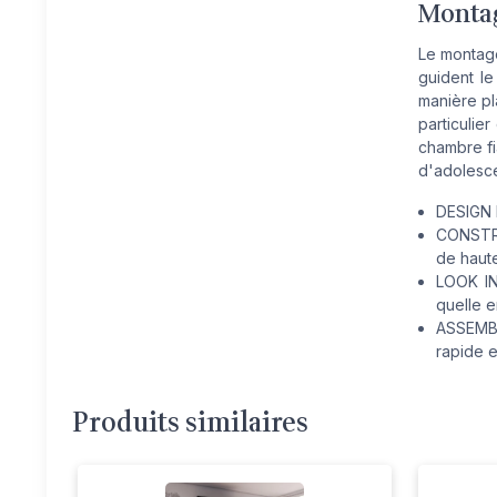
Montag
Le montage
guident l
manière pl
particulie
chambre fi
d'adolesce
DESIGN 
CONSTRU
de haute 
LOOK IN
quelle e
ASSEMBL
rapide e
Produits similaires