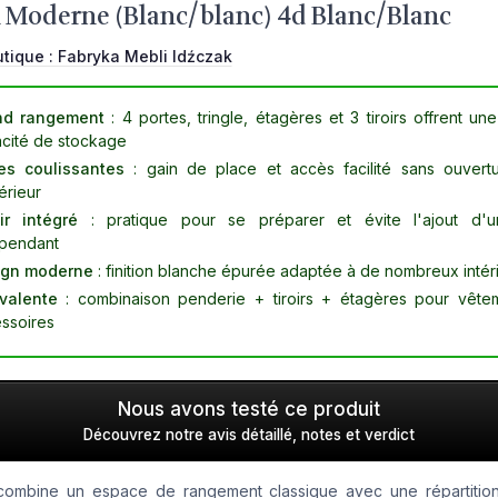
 Moderne (Blanc/blanc) 4d Blanc/Blanc
utique :
Fabryka Mebli Idźczak
nd rangement
: 4 portes, tringle, étagères et 3 tiroirs offrent u
cité de stockage
es coulissantes
: gain de place et accès facilité sans ouvert
érieur
ir intégré
: pratique pour se préparer et évite l'ajout d'un
pendant
ign moderne
: finition blanche épurée adaptée à de nombreux intér
valente
: combinaison penderie + tiroirs + étagères pour vête
ssoires
Nous avons testé ce produit
Découvrez notre avis détaillé, notes et verdict
 combine un espace de rangement classique avec une répartition 