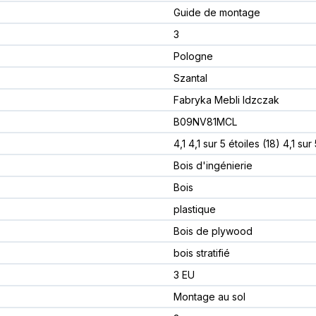
Guide de montage
3
Pologne
Szantal
Fabryka Mebli Idzczak
B09NV81MCL
4,1 4,1 sur 5 étoiles (18) 4,1 sur
Bois d'ingénierie
Bois
plastique
Bois de plywood
bois stratifié
3 EU
Montage au sol