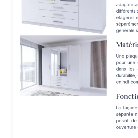
adaptée au
différents 
étagères e
séparémen
générale so
Matéri
Une plaque
pour une u
dans les 
durabilité,
en hdf comp
Foncti
La façade 
séparée n'
positif d
ouverture 