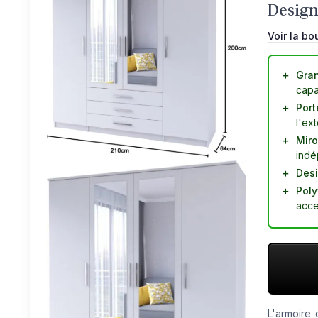
Design
Voir la bo
＋
Gra
capa
＋
Port
l'ext
＋
Miro
indé
＋
Des
＋
Poly
acce
L'armoire