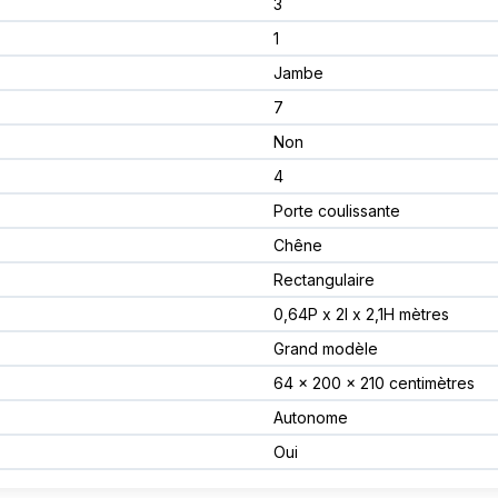
3
1
Jambe
7
Non
4
Porte coulissante
Chêne
Rectangulaire
0,64P x 2l x 2,1H mètres
Grand modèle
64 x 200 x 210 centimètres
Autonome
Oui