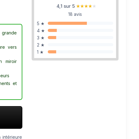
4,1 sur 5
★★★★★
★★★★★
18 avis
5 ★
4 ★
ne grande
3 ★
2 ★
ure vers
1 ★
 miroir
ieurs
ments et
intérieure