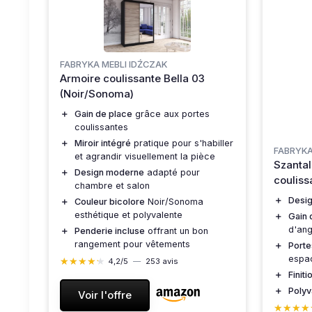
FABRYKA MEBLI IDŹCZAK
Armoire coulissante Bella 03
(Noir/Sonoma)
＋
Gain de place
grâce aux portes
coulissantes
＋
Miroir intégré
pratique pour s'habiller
FABRYKA
et agrandir visuellement la pièce
Szantal
＋
Design moderne
adapté pour
couliss
chambre et salon
＋
Desi
＋
Couleur bicolore
Noir/Sonoma
esthétique et polyvalente
＋
Gain 
d'ang
＋
Penderie incluse
offrant un bon
rangement pour vêtements
＋
Porte
espac
★★★★★
★★★★★
4,2/5
—
253 avis
＋
Finit
＋
Polyv
Voir l'offre
★★★★
★★★★