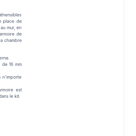
réhensibles
n place de
 au mur, en
 armoire de
 la chambre
erne.
é de 16 mm
 n'importe
rmoire est
ans le kit.