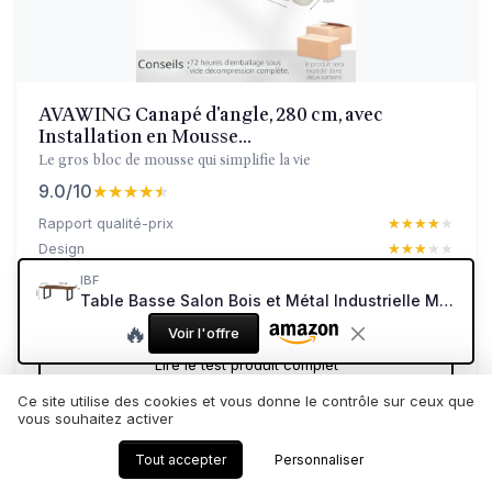
AVAWING Canapé d'angle, 280 cm, avec
Installation en Mousse...
Le gros bloc de mousse qui simplifie la vie
9.0/10
★★★★★
★★★★★
Rapport qualité-prix
★★★★★
★★★★★
Design
★★★★★
★★★★★
Confort
★★★★★
★★★★★
IBF
Table Basse Salon Bois et Métal Industrielle Moderne Table Rectangulaire Minimaliste Vintage pour Chambre Chêne Marron Rustique 120 x 60 x 46,5 cm Marron Rustique 120 cm
Materiaux
★★★★★
★★★★★
🔥
Voir l'offre
Lire le test produit complet
Ce site utilise des cookies et vous donne le contrôle sur ceux que
vous souhaitez activer
Tout accepter
Personnaliser