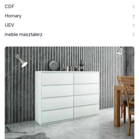
CDF
1
Homary
1
UEV
1
meble masztalerz
1