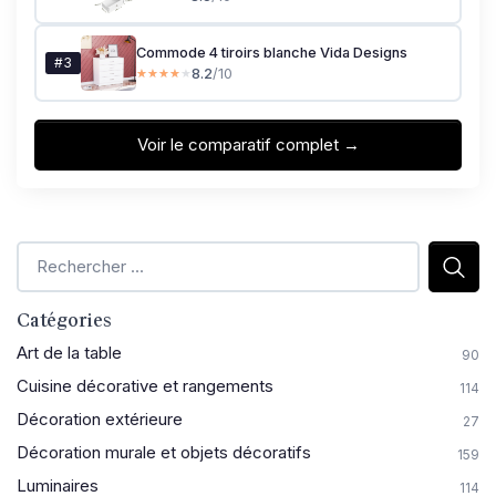
Commode 4 tiroirs blanche Vida Designs
#3
8.2
/10
★★★★★
★★★★★
Voir le comparatif complet →
Catégories
Art de la table
90
Cuisine décorative et rangements
114
Décoration extérieure
27
Décoration murale et objets décoratifs
159
Luminaires
114