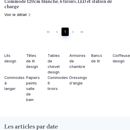
Commode 120cm blanche, 6 tiroirs, LED et station de
charge
Voir le détail
‹‹
‹
1
›
››
Lits
Têtes
Tables
Armoires
Bancs
Coiffeus
design
de lit
de
de
de lit
design
design
chevet
chambre
design
Commodes
Papiers
Commodes
Dressings
à
peints
6
d'angle
langer
salle
tiroirs
de
bain
Les articles par date