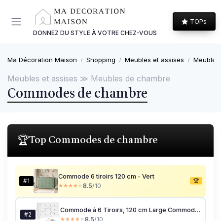
Panneau de gestion des cookies
TOPs
DONNEZ DU STYLE À VOTRE CHEZ-VOUS
Ma Décoration Maison
Shopping
Meubles et assises
Meubles
Meubles et assises ≫ Meubles de chambre
Commodes de chambre
Top Commodes de chambre
🏆
Commode 6 tiroirs 120 cm - Vert
#1
🏆
8.5
/10
★★★★★
★★★★★
Commode à 6 Tiroirs, 120 cm Large Commode Chambre Adulte avec Grain de Bois et Poignées en Bronze, Buffet Meuble de Rangement Chambre pour Salon, Blanc, 120 x 84 x 40 cm
#2
8.5
/10
★★★★★
★★★★★