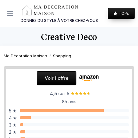
Panneau de gestion des cookies
TOPs
DONNEZ DU STYLE À VOTRE CHEZ-VOUS
Creative Deco
Ma Décoration Maison
Shopping
Voir l'offre
4,5 sur 5
★★★★★
★★★★★
85 avis
5 ★
4 ★
3 ★
2 ★