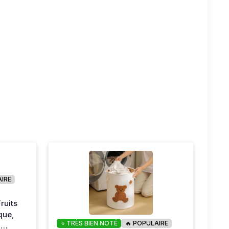
AIRE
ruits
que,
⭐ TRÈS BIEN NOTÉ
🔥 POPULAIRE
,