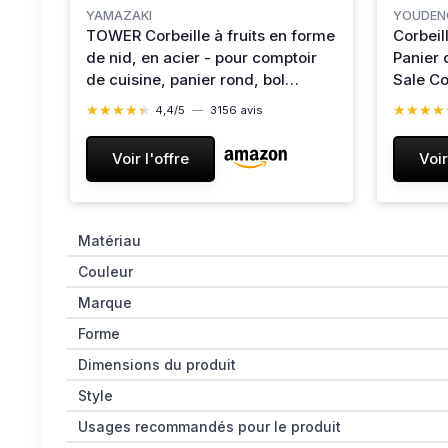
YAMAZAKI
YOUDEN
TOWER Corbeille à fruits en forme
Corbeil
de nid, en acier - pour comptoir
Panier 
de cuisine, panier rond, bol
Sale C
décoratif - 26 x 26 x 4,5 cm,
x50cm(
★★★★★
★★★★★
★★★★
★★★★
4,4/5
—
3156 avis
design japonais, noir
Voir l'offre
Voir
Matériau
Couleur
Marque
Forme
Dimensions du produit
Style
Usages recommandés pour le produit