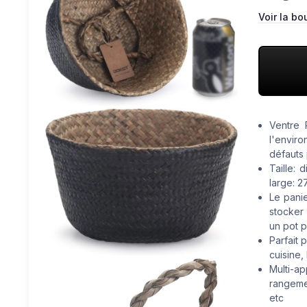
Voir la bo
Ventre 
l'enviro
défauts 
Taille: 
large: 2
Le panie
stocker 
un pot p
Parfait 
cuisine,
Multi-ap
rangemen
etc