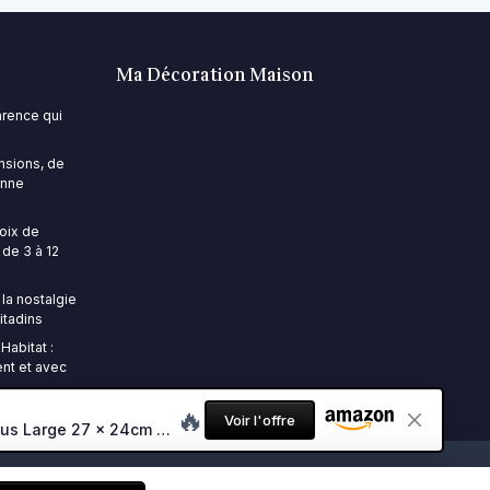
Ma Décoration Maison
parence qui
nsions, de
onne
hoix de
 de 3 à 12
 la nostalgie
itadins
Habitat :
ent et avec
🔥
Voir l'offre
Panier Jonc De Mer Rangement Panier Plante Seagrass de Fleur Corbeille en Paille (Naturel + Noir) Diamètre le Plus Large 27 x 24cm Noir