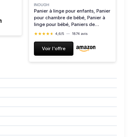
INOUGH
Panier à linge pour enfants, Panier
cm
pour chambre de bébé, Panier à
linge pour bébé, Paniers de
rangement pour peluches et
★★★★★
★★★★★
4,6/5
—
1874 avis
jouets, Paniers pour chambre de
tout-petit, Paniers à linge sale
Voir l'offre
(Ours)