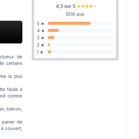
4,3 sur 5
★★★★★
★★★★★
2516 avis
5 ★
4 ★
3 ★
2 ★
1 ★
ectueux de
de certains
tie la plus
te facile à
ilisé comme
in, balcon,
, panier de
 à couvert,