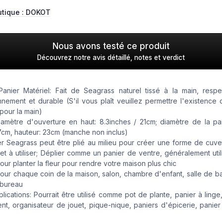
utique :
DOKOT
Nous avons testé ce produit
Découvrez notre avis détaillé, notes et verdict
Panier Matériel: Fait de Seagrass naturel tissé à la main, resp
nnement et durable (S'il vous plaît veuillez permettre l'existence 
pour la main)
diamètre d'ouverture en haut: 8.3inches / 21cm; diamètre de la par
7cm, hauteur: 23cm (manche non inclus)
r Seagrass peut être plié au milieu pour créer une forme de cuvet
et à utiliser; Déplier comme un panier de ventre, généralement ut
our planter la fleur pour rendre votre maison plus chic
pour chaque coin de la maison, salon, chambre d'enfant, salle de ba
 bureau
plications: Pourrait être utilisé comme pot de plante, panier à linge
t, organisateur de jouet, pique-nique, paniers d'épicerie, panier