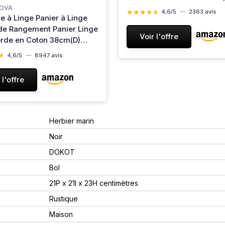
Multicolore (Paquet de 6)
OVA
★★★★★
★★★★★
4,6/5
—
2363 avis
le à Linge Panier à Linge
Multicolore 5.5 x 23 x 5.5 
de Rangement Panier Linge
Voir l'offre
orde en Coton 38cm(D)
H) Marron
★
★
4,6/5
—
8947 avis
 l'offre
Herbier marin
Noir
DOKOT
Bol
21P x 21l x 23H centimètres
Rustique
Maison