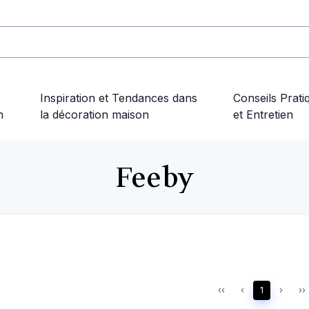
Inspiration et Tendances dans
Conseils Prati
n
la décoration maison
et Entretien
Feeby
‹‹
‹
1
›
››