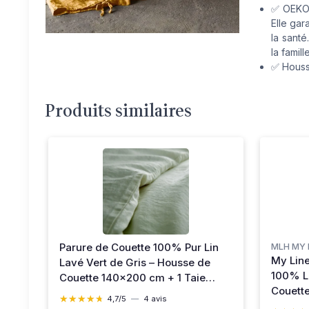
✅ OEKO-
Elle gar
la santé
la famille
✅ Houss
Produits similaires
Parure de Couette 100% Pur Lin
MLH MY 
My Line
Lavé Vert de Gris – Housse de
100% Li
Couette 140x200 cm + 1 Taie
Couett
63x63 cm – Linge de Lit Naturel,
★★★★★
★★★★★
4,7/5
—
4 avis
éclair 
Respirant, Literie Haut de Gamme