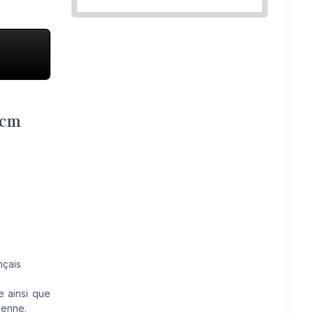
 cm
nçais
 ainsi que
ienne.