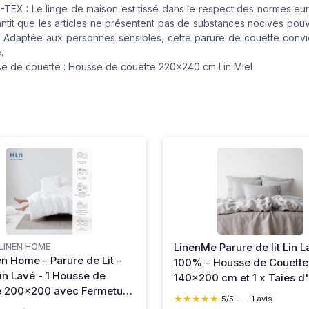
TEX : Le linge de maison est tissé dans le respect des normes e
antit que les articles ne présentent pas de substances nocives pouv
. Adaptée aux personnes sensibles, cette parure de couette convi
.
e de couette : Housse de couette 220x240 cm Lin Miel
LinenMe Parure de lit Lin 
LINEN HOME
n Home - Parure de Lit -
100% - Housse de Couette
n Lavé - 1 Housse de
140x200 cm et 1 x Taies d'o
e 200x200 avec Fermeture
50x70 cm
★★★★★
★★★★★
5/5
—
1 avis
- 2 Taies Oreiller 50x70