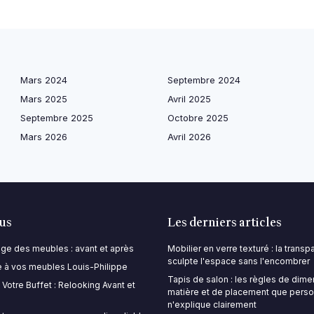
Mars 2024
Septembre 2024
Mars 2025
Avril 2025
Septembre 2025
Octobre 2025
Mars 2026
Avril 2026
lus
Les derniers articles
lage des meubles : avant et après
Mobilier en verre texturé : la trans
sculpte l'espace sans l'encombrer
 à vos meubles Louis-Philippe
Tapis de salon : les règles de dime
Votre Buffet : Relooking Avant et
matière et de placement que pers
n'explique clairement