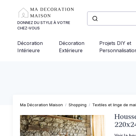
Panneau de gestion des cookies
DONNEZ DU STYLE À VOTRE
CHEZ-VOUS
Décoration
Décoration
Projets DIY et
Intérieure
Extérieure
Personnalisatio
Ma Décoration Maison
Shopping
Textiles et linge de ma
Housse
220x2
Voir la bo