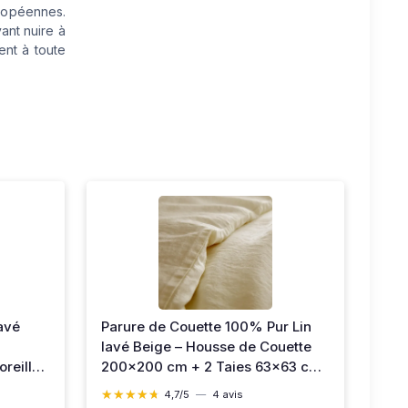
uropéennes.
ant nuire à
ent à toute
Lavé
Parure de Couette 100% Pur Lin
lavé Beige – Housse de Couette
reiller
200x200 cm + 2 Taies 63x63 cm
– Parure de Lit en Lin Lavé Naturel
★★★★★
★★★★★
4,7/5
—
4 avis
et Durable Beige 200x200 cm