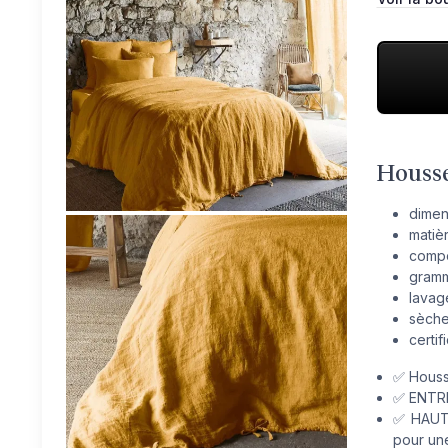
Housse
dimen
matièr
compo
gramm
lavage
sèche
certif
✅ Houss
✅ ENTRE
✅ HAUTE
pour une