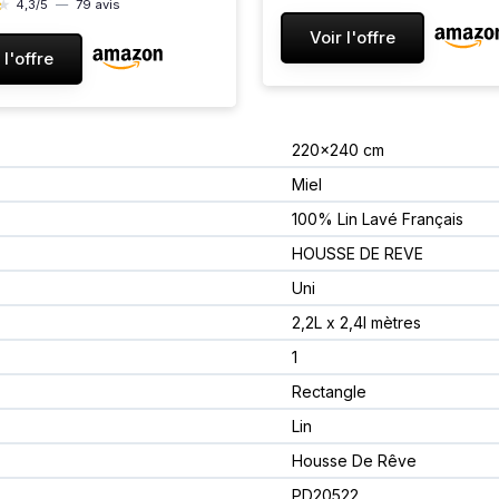
★
★
4,3/5
—
79 avis
rmeture à Revers - Linge
Voir l'offre
t Oreillers - Blanc Blanc
 l'offre
-200x200, 2x50x70
220x240 cm
Miel
100% Lin Lavé Français
HOUSSE DE REVE
Uni
2,2L x 2,4l mètres
1
Rectangle
Lin
Housse De Rêve
PD20522