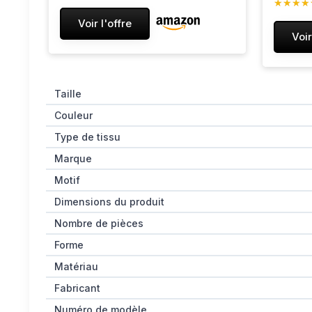
★★★★
★★★★
avec Fe
Vert de Gris 140x200 cm
Voir l'offre
de Lit e
Voir
Double
Taille
Couleur
Type de tissu
Marque
Motif
Dimensions du produit
Nombre de pièces
Forme
Matériau
Fabricant
Numéro de modèle