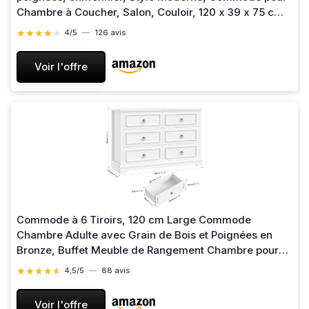
Chambre à Coucher, Salon, Couloir, 120 x 39 x 75 cm,
Blanc 39P x 120l x 75H cm (6 Tiroirs) Blanc
★★★★★
★★★★★
4/5
—
126 avis
Voir l'offre
Commode à 6 Tiroirs, 120 cm Large Commode
Chambre Adulte avec Grain de Bois et Poignées en
Bronze, Buffet Meuble de Rangement Chambre pour
Salon, Blanc, 120 x 84 x 40 cm
★★★★★
★★★★★
4,5/5
—
88 avis
Voir l'offre