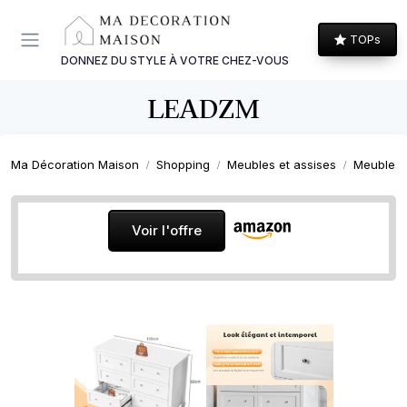
Panneau de gestion des cookies
TOPs
DONNEZ DU STYLE À VOTRE CHEZ-VOUS
LEADZM
Ma Décoration Maison
Shopping
Meubles et assises
Meubles
Voir l'offre