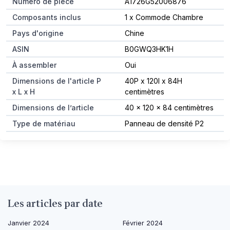
Numéro de pièce
A1726G52006876
Composants inclus
1 x Commode Chambre
Pays d'origine
Chine
ASIN
B0GWQ3HK1H
À assembler
Oui
Dimensions de l'article P
40P x 120l x 84H
x L x H
centimètres
Dimensions de l’article
40 x 120 x 84 centimètres
Type de matériau
Panneau de densité P2
Les articles par date
Janvier 2024
Février 2024