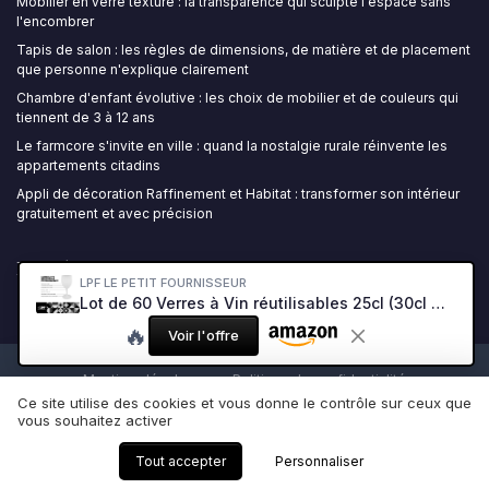
Mobilier en verre texturé : la transparence qui sculpte l'espace sans
l'encombrer
Tapis de salon : les règles de dimensions, de matière et de placement
que personne n'explique clairement
Chambre d'enfant évolutive : les choix de mobilier et de couleurs qui
tiennent de 3 à 12 ans
Le farmcore s'invite en ville : quand la nostalgie rurale réinvente les
appartements citadins
Appli de décoration Raffinement et Habitat : transformer son intérieur
gratuitement et avec précision
Ma Décoration Maison
LPF LE PETIT FOURNISSEUR
Lot de 60 Verres à Vin réutilisables 25cl (30cl max) - Polypropylène plastique alimentaire rigide - Verre à pied à eau et vin - Compatible lave-vaisselle - Couleur Givrée 60 Unité (Lot de 1) Verre À Vin Givré 25/33cl
🔥
Voir l'offre
Mentions légales
Politique de confidentialité
Ce site utilise des cookies et vous donne le contrôle sur ceux que
© Ma Décoration Maison 2026
vous souhaitez activer
Tout accepter
Personnaliser