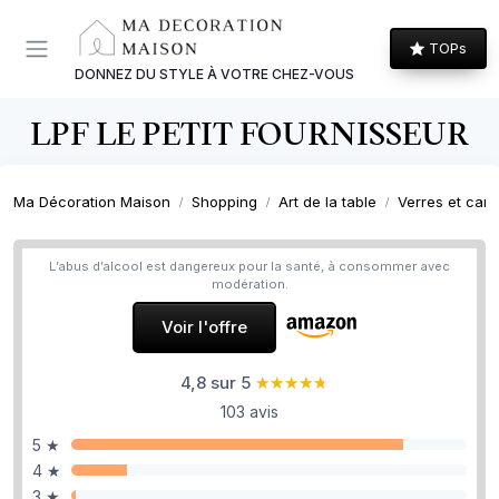
Panneau de gestion des cookies
TOPs
DONNEZ DU STYLE À VOTRE CHEZ-VOUS
LPF LE PETIT FOURNISSEUR
Ma Décoration Maison
Shopping
Art de la table
Verres et cara
L’abus d’alcool est dangereux pour la santé, à consommer avec
modération.
Voir l'offre
4,8 sur 5
★★★★★
★★★★★
103 avis
5 ★
4 ★
3 ★