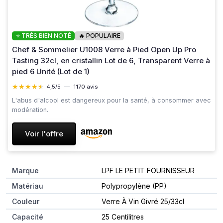
⭐ TRÈS BIEN NOTÉ
🔥 POPULAIRE
Chef & Sommelier U1008 Verre à Pied Open Up Pro
Tasting 32cl, en cristallin Lot de 6, Transparent Verre à
pied 6 Unité (Lot de 1)
★★★★★
★★★★★
4,5/5
—
1170 avis
L'abus d'alcool est dangereux pour la santé, à consommer avec
modération.
Voir l'offre
Marque
LPF LE PETIT FOURNISSEUR
Matériau
Polypropylène (PP)
Couleur
Verre À Vin Givré 25/33cl
Capacité
25 Centilitres