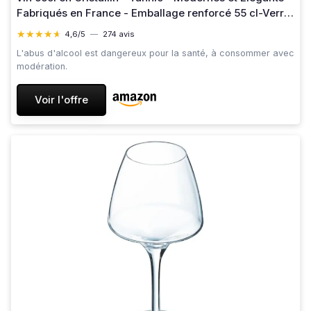
Fabriqués en France - Emballage renforcé 55 cl-Verre
à pied
★★★★★
★★★★★
4,6/5
—
274 avis
L'abus d'alcool est dangereux pour la santé, à consommer avec
modération.
Voir l'offre