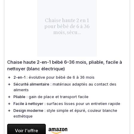
Chaise haute 2 en 1
pour bébé de 6 à 36
mois, sécu...
Chaise haute 2-en-1 bébé 6–36 mois, pliable, facile à
nettoyer (blanc électrique)
＋
2-en-1
: évolutive pour bébé de 6 à 36 mois
＋
Sécurité alimentaire
: matériaux adaptés au contact des
aliments
＋
Pliable
: gain de place et transport facile
＋
Facile à nettoyer
: surfaces lisses pour un entretien rapide
＋
Design moderne
: style simple et épuré, couleur blanche
esthétique
Voir l'offre