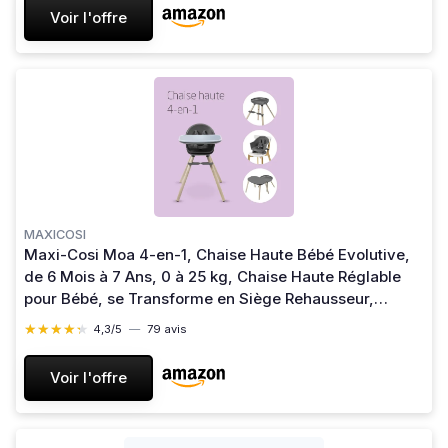
Voir l'offre
MAXICOSI
Maxi-Cosi Moa 4-en-1, Chaise Haute Bébé Evolutive,
de 6 Mois à 7 Ans, 0 à 25 kg, Chaise Haute Réglable
pour Bébé, se Transforme en Siège Rehausseur,
Tabouret Bas et Bureau avec Siège, Beyond Graphite
★★★★★
★★★★★
4,3/5
—
79 avis
Moa Beyond Graphite
Voir l'offre