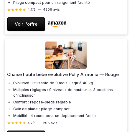
＋
Pliage compact
pour un rangement facilité
★★★★★
★★★★★
4,7/5
—
4306 avis
Voir l'offre
Chaise haute bébé évolutive Polly Armonia — Rouge
＋
Évolutive
: utilisable de 0 mois jusqu'à 40 kg
＋
Multiples réglages
: 9 niveaux de hauteur et 3 positions
d'inclinaison
＋
Confort
: repose-pieds réglable
＋
Gain de place
: pliage compact
＋
Mobilité
: 4 roues pour un déplacement facile
★★★★★
★★★★★
4,7/5
—
298 avis