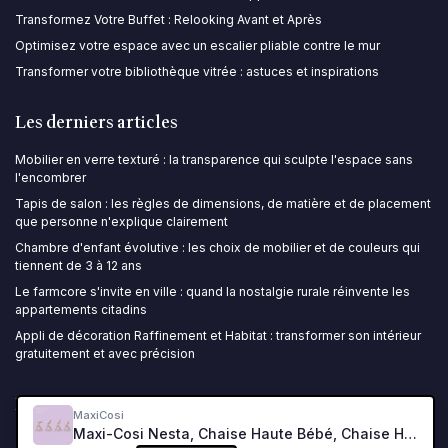
Transformez Votre Buffet : Relooking Avant et Après
Optimisez votre espace avec un escalier pliable contre le mur
Transformer votre bibliothèque vitrée : astuces et inspirations
Les derniers articles
Mobilier en verre texturé : la transparence qui sculpte l'espace sans
l'encombrer
Tapis de salon : les règles de dimensions, de matière et de placement
que personne n'explique clairement
Chambre d'enfant évolutive : les choix de mobilier et de couleurs qui
tiennent de 3 à 12 ans
Le farmcore s'invite en ville : quand la nostalgie rurale réinvente les
appartements citadins
Appli de décoration Raffinement et Habitat : transformer son intérieur
gratuitement et avec précision
Ma Décoration Maison
MaxiCosi
Maxi-Cosi Nesta, Chaise Haute Bébé, Chaise Haute en Bois Évolutive, Dossier Inclinable, De la Naissance Jusqu'à 99 ans, Bois Naturel Chaise haute Naturel