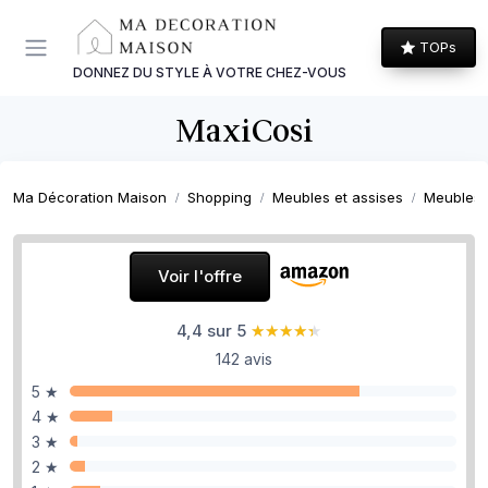
Panneau de gestion des cookies
TOPs
DONNEZ DU STYLE À VOTRE CHEZ-VOUS
MaxiCosi
Ma Décoration Maison
Shopping
Meubles et assises
Meubles 
Voir l'offre
4,4 sur 5
★★★★★
★★★★★
142 avis
5 ★
4 ★
3 ★
2 ★