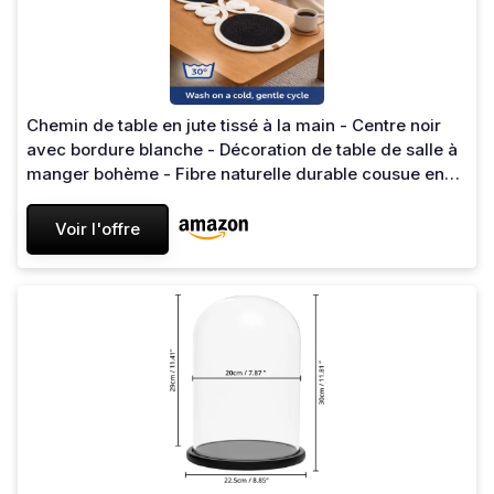
Chemin de table en jute tissé à la main - Centre noir
avec bordure blanche - Décoration de table de salle à
manger bohème - Fibre naturelle durable cousue en
zigzag - Chemin de table décoratif moderne Entour,
Blanc, Milieu, Noir 30x70
Voir l'offre