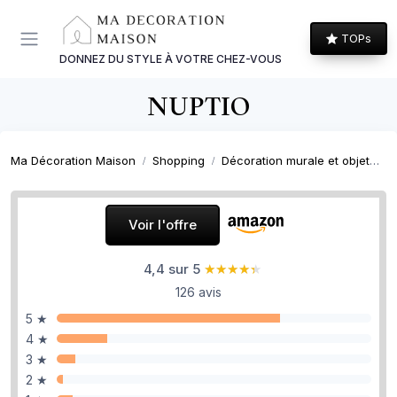
Panneau de gestion des cookies
TOPs
DONNEZ DU STYLE À VOTRE CHEZ-VOUS
NUPTIO
Ma Décoration Maison
Shopping
Décoration murale et objets décoratifs
Voir l'offre
4,4 sur 5
★★★★★
★★★★★
126 avis
5 ★
4 ★
3 ★
2 ★