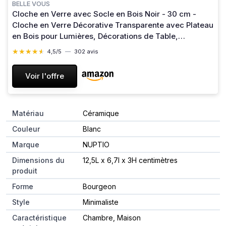
BELLE VOUS
Cloche en Verre avec Socle en Bois Noir - 30 cm -
Cloche en Verre Décorative Transparente avec Plateau
en Bois pour Lumières, Décorations de Table,
Antiquités
★★★★★
★★★★★
4,5/5
—
302 avis
Voir l'offre
Matériau
Céramique
Couleur
Blanc
Marque
NUPTIO
Dimensions du
12,5L x 6,7l x 3H centimètres
produit
Forme
Bourgeon
Style
Minimaliste
Caractéristique
Chambre, Maison