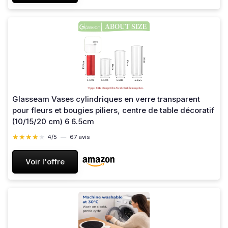
Glasseam Vases cylindriques en verre transparent
pour fleurs et bougies piliers, centre de table décoratif
(10/15/20 cm) 6 6.5cm
★★★★★
★★★★★
4/5
—
67 avis
Voir l'offre