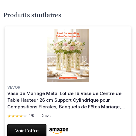
Produits similaires
VEVOR
Vase de Mariage Métal Lot de 16 Vase de Centre de
Table Hauteur 26 cm Support Cylindrique pour
Compositions Florales, Banquets de Fêtes Mariage,
Décoration Intérieure, avec Perles Cristal, Doré
★★★★★
★★★★★
4/5
—
2 avis
Voir l'offre