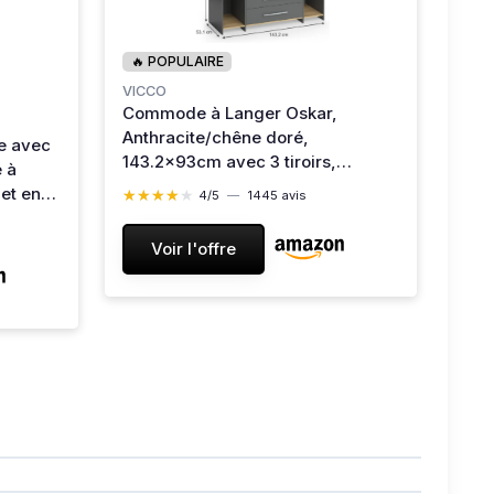
🔥 POPULAIRE
VICCO
Commode à Langer Oskar,
Anthracite/chêne doré,
e avec
143.2x93cm avec 3 tiroirs,
 à
Convient comme Table à Langer
et en
★★★★★
★★★★★
4/5
—
1445 avis
avec Espace de Rangement
 Chêne
Extensible 53.1P x 143.2l x 93H cm
Voir l'offre
(3 Tiroirs) Anthracite/Goldkraft
Oak