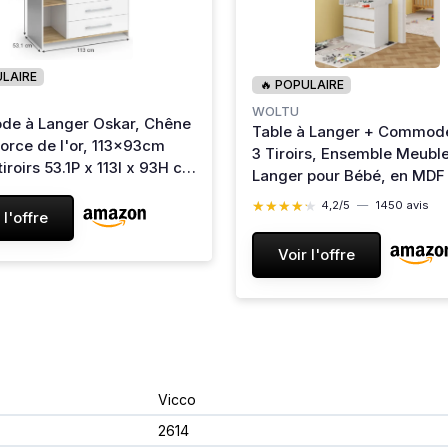
ULAIRE
🔥 POPULAIRE
WOLTU
e à Langer Oskar, Chêne
Table à Langer + Commod
orce de l'or, 113x93cm
3 Tiroirs, Ensemble Meuble
tiroirs 53.1P x 113l x 93H cm
Langer pour Bébé, en MDF 
irs) Chêne Blanc/Force de
Bois d'Ingénierie, Blanc +
★★★★★
★★★★★
4,2/5
—
1450 avis
 l'offre
Clair, 40x80x78cm
Voir l'offre
‎Vicco
‎2614