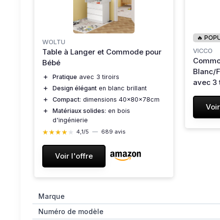
🔥 POP
WOLTU
Table à Langer et Commode pour
VICCO
Commod
Bébé
Blanc/F
＋
Pratique
avec 3 tiroirs
avec 3 
＋
Design élégant
en blanc brillant
(3 Tiro
＋
Compact
: dimensions 40x80x78cm
L'or
Voir
＋
Matériaux solides
: en bois
d'ingénierie
★★★★★
★★★★★
4,1/5
—
689 avis
Voir l'offre
Marque
Numéro de modèle