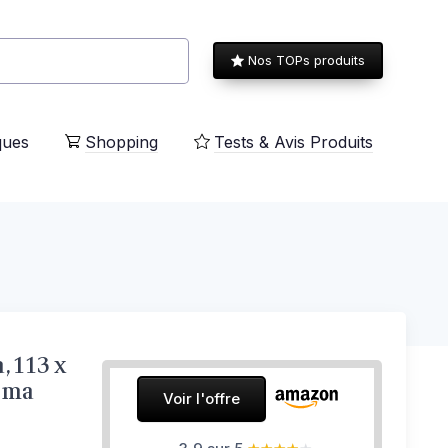
Nos TOPs produits
ques
Shopping
Tests & Avis Produits
 113 x
noma
Voir l'offre