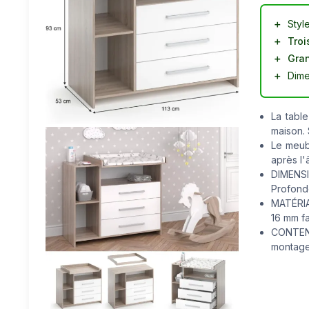
＋
Styl
＋
Trois
＋
Gran
＋
Dime
La tabl
maison. 
Le meubl
après l'
DIMENSI
Profonde
MATÉRIA
16 mm fa
CONTENU
montag