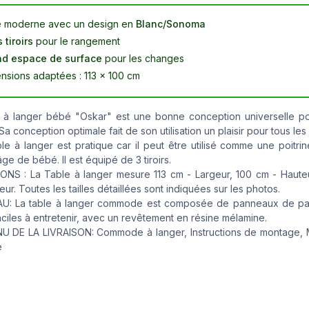
e moderne avec un design en
Blanc/Sonoma
 tiroirs
pour le rangement
d espace de surface
pour les changes
nsions adaptées : 113 x 100 cm
e à langer bébé "Oskar" est une bonne conception universelle p
Sa conception optimale fait de son utilisation un plaisir pour tous les
e à langer est pratique car il peut être utilisé comme une poitrine
âge de bébé. Il est équipé de 3 tiroirs.
ONS : La Table à langer mesure 113 cm - Largeur, 100 cm - Haute
ur. Toutes les tailles détaillées sont indiquées sur les photos.
U: La table à langer commode est composée de panneaux de par
ciles à entretenir, avec un revêtement en résine mélamine.
 DE LA LIVRAISON: Commode à langer, Instructions de montage, M
e