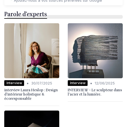
Ajoutez-nous à vos sources préférées sur Google
Parole d'experts
•
•
Interview
Interview
30/07/2025
12/06/2025
interview Laura Heslop : Design
INTERVIEW - Le sculpteur dans
d’intérieur holistique &
l'acier et la lumière.
écoresponsable