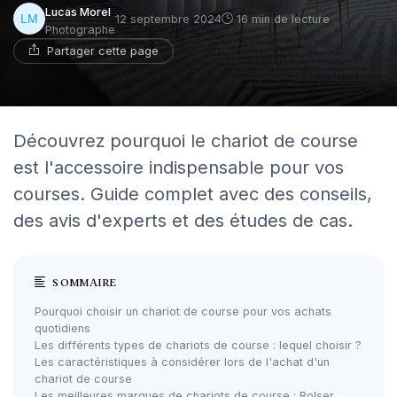
Lucas Morel
12 septembre 2024
16 min de lecture
Photographe
Partager cette page
Découvrez pourquoi le chariot de course
est l'accessoire indispensable pour vos
courses. Guide complet avec des conseils,
des avis d'experts et des études de cas.
SOMMAIRE
Pourquoi choisir un chariot de course pour vos achats
quotidiens
Les différents types de chariots de course : lequel choisir ?
Les caractéristiques à considérer lors de l'achat d'un
chariot de course
Les meilleures marques de chariots de course : Rolser,