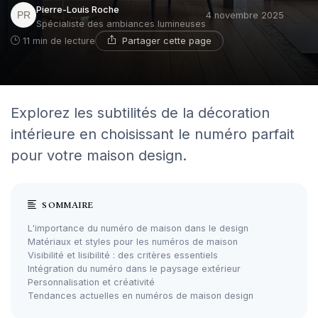
Pierre-Louis Roche
4 novembre 2025
Spécialiste des ambiances lumineuses
Partager cette page
11 min de lecture
Explorez les subtilités de la décoration
intérieure en choisissant le numéro parfait
pour votre maison design.
SOMMAIRE
L'importance du numéro de maison dans le design
Matériaux et styles pour les numéros de maison
Visibilité et lisibilité : des critères essentiels
Intégration du numéro dans le paysage extérieur
Personnalisation et créativité
Tendances actuelles en numéros de maison design