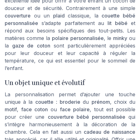
excellente idée pour offrir à votre enfant un cocon de
douceur et de sécurité. Contrairement à une simple
couverture
ou un
plaid
classique, la
couette bébé
personnalisée
s’adapte parfaitement au
lit bébé
et
répond aux besoins spécifiques des tout-petits. Les
matières comme la
polaire personnalisée
, le
minky
ou
la
gaze de coton
sont particulièrement appréciées
pour leur douceur et leur capacité à réguler la
température, ce qui est essentiel pour le sommeil de
l’enfant.
Un objet unique et évolutif
La personnalisation permet d’ajouter une touche
unique à la
couette
:
broderie
du
prénom
, choix du
motif
,
face coton
ou
face polaire
, tout est possible
pour créer une
couverture bébé personnalisée
qui
s’intègre harmonieusement à la décoration de la
chambre. Cela en fait aussi un
cadeau de naissance
très apprécié, car il allie utilité et originalité. Offrir une