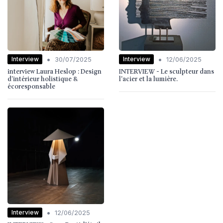
•
•
Interview
Interview
30/07/2025
12/06/2025
interview Laura Heslop : Design
INTERVIEW - Le sculpteur dans
d’intérieur holistique &
l'acier et la lumière.
écoresponsable
•
Interview
12/06/2025