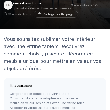
Pierre-Louis Roche
9 novembre 2025
Spécialiste des ambiances lumineuses
Partager cette page
13 min de lecture
Vous souhaitez sublimer votre intérieur
avec une vitrine table ? Découvrez
comment choisir, placer et décorer ce
meuble unique pour mettre en valeur vos
objets préférés.
SOMMAIRE
Comprendre le concept de vitrine table
Choisir la vitrine table adaptée à son espace
Mettre en valeur ses objets avec une vitrine table
Associer la vitrine table à d’autres meubles