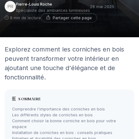
Pierre-Louis Roche
28 mai 2025
Spécialiste des ambiances lumineuses
Partager cette page
9 min de lecture
Explorez comment les corniches en bois
peuvent transformer votre intérieur en
ajoutant une touche d'élégance et de
fonctionnalité.
SOMMAIRE
Comprendre l'importance des corniches en bois
Les différents styles de corniches en bois
Comment choisir la bonne corniche en bois pour votre
espace
Installation de corniches en bois : conseils pratiques
Entretien et durabilité des corniches en bois