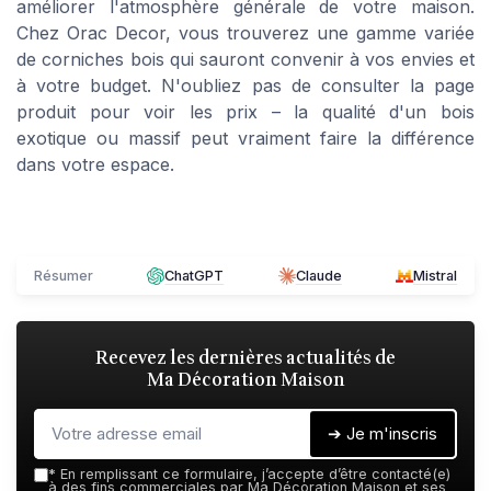
améliorer l'atmosphère générale de votre maison.
Chez
Orac Decor
, vous trouverez une gamme variée
de
corniches bois
qui sauront convenir à vos envies et
à votre budget. N'oubliez pas de consulter la
page
produit
pour voir les
prix
– la qualité d'un
bois
exotique
ou
massif
peut vraiment faire la différence
dans votre espace.
Résumer
ChatGPT
Claude
Mistral
Recevez les dernières actualités de
Ma Décoration Maison
➔ Je m'inscris
*
En remplissant ce formulaire, j’accepte d’être contacté(e)
à des fins commerciales par Ma Décoration Maison et ses