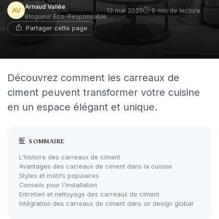
Arnaud Vallée
13 mai 2025
9 min de lecture
Blogueur Eco-Responsable
Partager cette page
Découvrez comment les carreaux de
ciment peuvent transformer votre cuisine
en un espace élégant et unique.
SOMMAIRE
L'histoire des carreaux de ciment
Avantages des carreaux de ciment dans la cuisine
Styles et motifs populaires
Conseils pour l'installation
Entretien et nettoyage des carreaux de ciment
Intégration des carreaux de ciment dans un design global