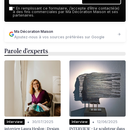
*
En remplissant ce formulaire, j’accepte d’être contacté(e)
à des fins commerciales par Ma Décoration Maison et ses
partenaires.
Ma Décoration Maison
Ajoutez-nous à vos sources préférées sur Google
Parole d'experts
•
•
Interview
Interview
30/07/2025
12/06/2025
interview Laura Heslop : Design
INTERVIEW - Le sculpteur dans