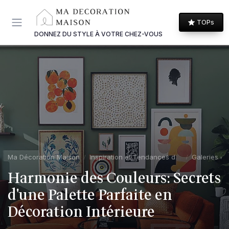
Panneau de gestion des cookies
TOPs
DONNEZ DU STYLE À VOTRE CHEZ-VOUS
Ma Décoration Maison
Inspiration et Tendances dans la décoration maison
Galeries de
Harmonie des Couleurs: Secrets
d'une Palette Parfaite en
Décoration Intérieure