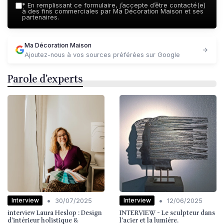
*
En remplissant ce formulaire, j’accepte d’être contacté(e)
à des fins commerciales par Ma Décoration Maison et ses
partenaires.
Ma Décoration Maison
Ajoutez-nous à vos sources préférées sur Google
Parole d'experts
•
•
Interview
Interview
30/07/2025
12/06/2025
interview Laura Heslop : Design
INTERVIEW - Le sculpteur dans
d’intérieur holistique &
l'acier et la lumière.