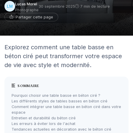
Lucas Morel
30 septembre 2025
7 min de lecture
Photographe
Partager cette page
Explorez comment une table basse en
béton ciré peut transformer votre espace
de vie avec style et modernité.
SOMMAIRE
Pourquoi choisir une table basse en béton ciré ?
Les différents styles de tables basses en béton ciré
Comment intégrer une table basse en béton ciré dans votre
espace
Entretien et durabilité du béton ciré
Les erreurs à éviter lors de l'achat
Tendances actuelles en décoration avec le béton ciré