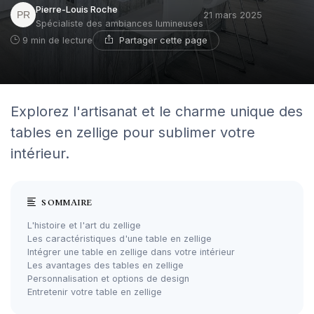
Pierre-Louis Roche
21 mars 2025
Spécialiste des ambiances lumineuses
Partager cette page
9 min de lecture
Explorez l'artisanat et le charme unique des
tables en zellige pour sublimer votre
intérieur.
SOMMAIRE
L'histoire et l'art du zellige
Les caractéristiques d'une table en zellige
Intégrer une table en zellige dans votre intérieur
Les avantages des tables en zellige
Personnalisation et options de design
Entretenir votre table en zellige