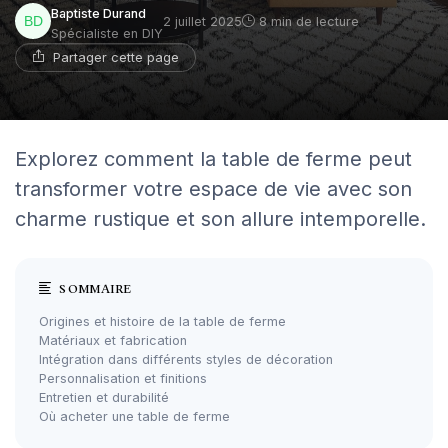
Baptiste Durand
2 juillet 2025
8 min de lecture
Spécialiste en DIY
Partager cette page
Explorez comment la table de ferme peut
transformer votre espace de vie avec son
charme rustique et son allure intemporelle.
SOMMAIRE
Origines et histoire de la table de ferme
Matériaux et fabrication
Intégration dans différents styles de décoration
Personnalisation et finitions
Entretien et durabilité
Où acheter une table de ferme