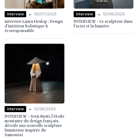
•
•
Interview
Interview
30/07/2025
12/06/2025
interview Laura Heslop : Design
INTERVIEW - Le sculpteur dans
d’intérieur holistique &
l'acier et la lumière.
écoresponsable
•
Interview
12/06/2025
INTERVIEW - Sven Rusti, l'étoile
montante du design français,
dévoile une nouvelle sculpture
lumineuse inspirée du
Samouraï