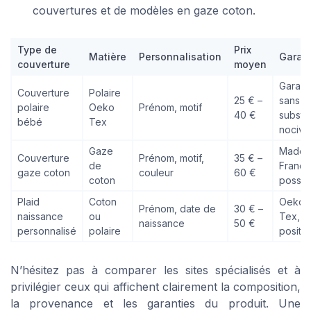
couvertures et de modèles en gaze coton.
Type de
Prix
Matière
Personnalisation
Garant
couverture
moyen
Garanti
Couverture
Polaire
25 € –
sans
polaire
Oeko
Prénom, motif
40 €
substa
bébé
Tex
nocive
Gaze
Made i
Couverture
Prénom, motif,
35 € –
de
France
gaze coton
couleur
60 €
coton
possib
Plaid
Coton
Oeko
Prénom, date de
30 € –
naissance
ou
Tex, a
naissance
50 €
personnalisé
polaire
positif
N’hésitez pas à comparer les sites spécialisés et à
privilégier ceux qui affichent clairement la composition,
la provenance et les garanties du produit. Une