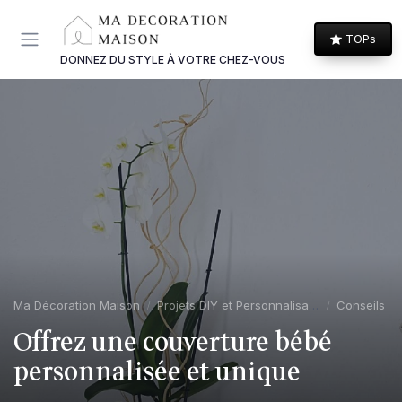
Panneau de gestion des cookies
TOPs
DONNEZ DU STYLE À VOTRE CHEZ-VOUS
Ma Décoration Maison
Projets DIY et Personnalisation
Conseils de
Offrez une couverture bébé
personnalisée et unique