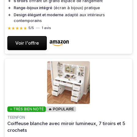
＋
6 tiroirs
offrant un grand espace de rangement
＋
Range-bijoux intégré
(écran à bijoux) pratique
＋
Design élégant et moderne
adapté aux intérieurs
contemporains
★★★★★
★★★★★
5/5
—
1 avis
Voir l'offre
⭐ TRÈS BIEN NOTÉ
🔥 POPULAIRE
TEENFON
Coiffeuse blanche avec miroir lumineux, 7 tiroirs et 5
crochets