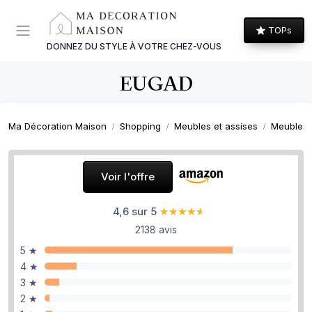
Panneau de gestion des cookies
TOPs
DONNEZ DU STYLE À VOTRE CHEZ-VOUS
EUGAD
Ma Décoration Maison
Shopping
Meubles et assises
Meubles
Voir l'offre
4,6 sur 5
★★★★★
★★★★★
2138 avis
5 ★
4 ★
3 ★
2 ★