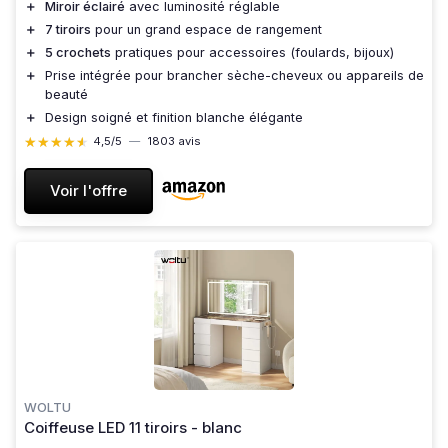
＋
Miroir éclairé
avec luminosité réglable
＋
7 tiroirs
pour un grand espace de rangement
＋
5 crochets
pratiques pour accessoires (foulards, bijoux)
＋
Prise intégrée pour brancher sèche-cheveux ou appareils de
beauté
＋
Design soigné et finition blanche élégante
★★★★★
★★★★★
4,5/5
—
1803 avis
Voir l'offre
WOLTU
Coiffeuse LED 11 tiroirs - blanc