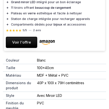
＋
Grand miroir LED
intégré pour un bon éclairage
＋
11 tiroirs offrant
beaucoup de rangement
＋
Plateau en
verre
esthétique et facile à nettoyer
＋
Station de charge intégrée pour recharger appareils
＋
Compartiments dédiés pour
bijoux
et accessoires
★★★★★
★★★★★
5/5
—
2 avis
Voir l'offre
Couleur
Blanc
Taille
100x40cm
Matériau
MDF + Métal + PVC
Dimensions du
40P x 100l x 79H centimètres
produit
Style
Avec Miroir LED
Finition du
PVC
meuble