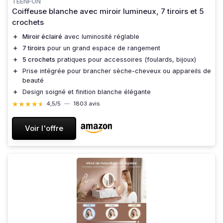
TEENFON
Coiffeuse blanche avec miroir lumineux, 7 tiroirs et 5
crochets
＋
Miroir éclairé
avec luminosité réglable
＋
7 tiroirs
pour un grand espace de rangement
＋
5 crochets
pratiques pour accessoires (foulards, bijoux)
＋
Prise intégrée pour brancher sèche-cheveux ou appareils de
beauté
＋
Design soigné et finition blanche élégante
★★★★★
★★★★★
4,5/5
—
1803 avis
Voir l'offre