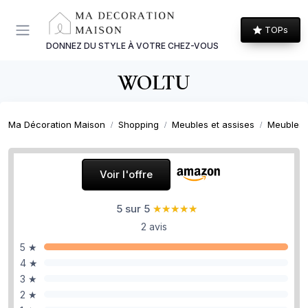
Panneau de gestion des cookies
TOPs
DONNEZ DU STYLE À VOTRE CHEZ-VOUS
WOLTU
Ma Décoration Maison
Shopping
Meubles et assises
Meubles
Voir l'offre
5 sur 5
★★★★★
★★★★★
2 avis
5 ★
4 ★
3 ★
2 ★