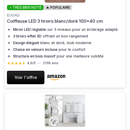
⭐ TRÈS BIEN NOTÉ
🔥 POPULAIRE
EUGAD
Coiffeuse LED 3 tiroirs blanc/doré 100x40 cm
＋
Miroir LED réglable
sur 3 niveaux pour un éclairage adapté
＋
3 tiroirs effet 3D
offrant un bon rangement
＋
Design élégant
blanc et doré, look moderne
＋
Chaise en velours incluse
pour le confort
＋
Structure en bois massif
pour une meilleure solidité
★★★★★
★★★★★
4,6/5
—
2138 avis
Voir l'offre