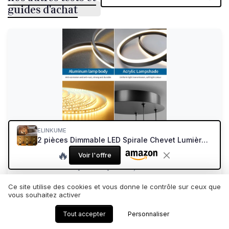
guides d'achat
ELINKUME
2 pièces Dimmable LED Spirale Chevet Lumière Blanc Chaud,12W Lampe de Table Noire Avec Base en Métal pour Chambre à Coucher Intérieure,Salon,Lieu de Travail,Bar,Restaurant
Mikeru 3 Anneaux Lampe Pendante Ronde,
🔥
Suspension 20+40+60cm...
Voir l'offre
Un lustre moderne pas cher qui fait le job dans le salon
8.6/10
★★★★★
★★★★★
Ce site utilise des cookies et vous donne le contrôle sur ceux que
vous souhaitez activer
Rapport qualité-prix
★★★★★
★★★★★
Design
★★★★★
★★★★★
Tout accepter
Personnaliser
Materiaux
★★★★★
★★★★★