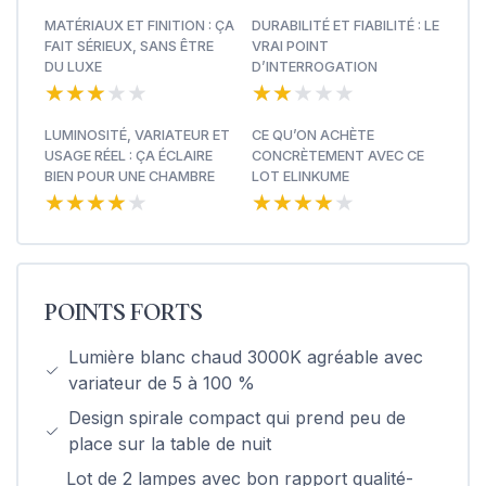
MATÉRIAUX ET FINITION : ÇA
DURABILITÉ ET FIABILITÉ : LE
FAIT SÉRIEUX, SANS ÊTRE
VRAI POINT
DU LUXE
D’INTERROGATION
★★★★★
★★★★★
★★★★★
★★★★★
LUMINOSITÉ, VARIATEUR ET
CE QU’ON ACHÈTE
USAGE RÉEL : ÇA ÉCLAIRE
CONCRÈTEMENT AVEC CE
BIEN POUR UNE CHAMBRE
LOT ELINKUME
★★★★★
★★★★★
★★★★★
★★★★★
POINTS FORTS
Lumière blanc chaud 3000K agréable avec
variateur de 5 à 100 %
Design spirale compact qui prend peu de
place sur la table de nuit
Lot de 2 lampes avec bon rapport qualité-