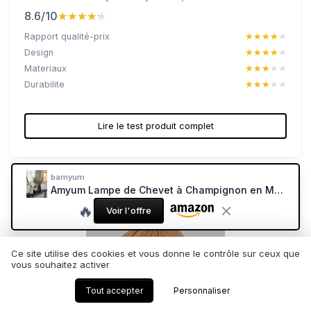
8.6/10
★★★★★
★★★★★
Rapport qualité-prix
★★★★★
★★★★★
Design
★★★★★
★★★★★
Materiaux
★★★★★
★★★★★
Durabilite
★★★★★
★★★★★
Lire le test produit complet
bamyum
Amyum Lampe de Chevet à Champignon en Métal, Lampe de Bureau avec Câble, Abat-Jour de 30 cm pour Chambre d'Enfant et Adulte, Lustre Salon Rétro Mushroom Menthe Verte Vert Menthe 30cm
🔥
Voir l'offre
Ce site utilise des cookies et vous donne le contrôle sur ceux que
vous souhaitez activer
Tout accepter
Personnaliser