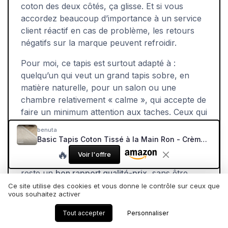
coton des deux côtés, ça glisse. Et si vous
accordez beaucoup d’importance à un service
client réactif en cas de problème, les retours
négatifs sur la marque peuvent refroidir.
Pour moi, ce tapis est surtout adapté à :
quelqu’un qui veut un grand tapis sobre, en
matière naturelle, pour un salon ou une
chambre relativement « calme », qui accepte de
faire un minimum attention aux taches. Ceux qui
veulent un tapis ultra-moelleux, zéro entretien
benuta
et blindé contre tout (vin, boue, animaux) ont
Basic Tapis Coton Tissé à la Main Ron - Crème 160x230 cm - 100% Naturel - Style: Laine, Uni, Minimaliste - Entretien Facile pour Salon, Chambre, Bureau, Couloir 160 x 230 cm (Rectangulaire) Crème
intérêt à regarder ailleurs, plutôt du côté des
🔥
Voir l'offre
tapis synthétiques foncés. Dans sa catégorie, ça
reste un
bon rapport qualité-prix
, sans être
parfait.
Ce site utilise des cookies et vous donne le contrôle sur ceux que
vous souhaitez activer
Tout accepter
Personnaliser