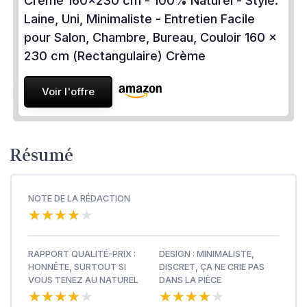
Crème 160x230 cm - 100% Naturel - Style:
Laine, Uni, Minimaliste - Entretien Facile
pour Salon, Chambre, Bureau, Couloir 160 x
230 cm (Rectangulaire) Crème
Voir l'offre
Résumé
NOTE DE LA RÉDACTION
★★★★★
★★★★★
RAPPORT QUALITÉ-PRIX :
DESIGN : MINIMALISTE,
HONNÊTE, SURTOUT SI
DISCRET, ÇA NE CRIE PAS
VOUS TENEZ AU NATUREL
DANS LA PIÈCE
★★★★★
★★★★★
★★★★★
★★★★★