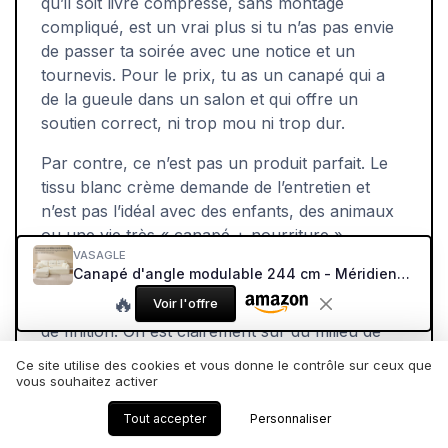
qu’il soit livré compressé, sans montage
compliqué, est un vrai plus si tu n’as pas envie
de passer ta soirée avec une notice et un
tournevis. Pour le prix, tu as un canapé qui a
de la gueule dans un salon et qui offre un
soutien correct, ni trop mou ni trop dur.
Par contre, ce n’est pas un produit parfait. Le
tissu blanc crème demande de l’entretien et
n’est pas l’idéal avec des enfants, des animaux
ou une vie très « canapé + nourriture ».
VASAGLE
L’absence de housses amovibles complique un
Canapé d'angle modulable 244 cm - Méridienne gauche - Blanc crème (livré compressé, sans montage)
peu le nettoyage, et certains exemplaires
🔥
Voir l'offre
semblent avoir des petits défauts de forme ou
de finition. On est clairement sur du milieu de
gamme : ça fait le job, mais il ne faut pas
Ce site utilise des cookies et vous donne le contrôle sur ceux que
s’attendre à la qualité d’un canapé haut de
vous souhaitez activer
gamme sur mesure.
Tout accepter
Personnaliser
Je le recommande surtout à ceux qui