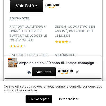
Voir l'offre
SOUS-NOTES
RAPPORT QUALITÉ-PRIX :
DESIGN : LOOK RÉTRO BIEN
HONNÊTE SI TU VEUX
ASSUMÉ, PAS POUR TOUT
SURTOUT LE LOOK ET LE
LE MONDE
CÔTÉ PRATIQUE
★★★★★
★★★★★
★★★★★
★★★★★
BATTERIE ET USAGE SANS
MATÉRIAUX ET
FIL : PRATIQUE, MAIS
FABRICATION : DU
Lampe de salon LED sans fil-Lampe champignon design vintage Space Age-Lampe de table orange avec télécommande, batterie rechargeable USB, 3 couleurs, variateur tactile, Éclairage ambiance modulable
AUTONOMIE PAS INFINIE
PLASTIQUE CORRECT,
SANS FAIRE PREMIUM
★★★★★
★★★★★
🔥
Voir l'offre
★★★★★
★★★★★
PERFORMANCE LUMINEUSE :
PRÉSENTATION GÉNÉRALE :
Ce site utilise des cookies et vous donne le contrôle sur ceux que
BONNE LAMPE D’AMBIANCE,
UNE LAMPE D’AMBIANCE
vous souhaitez activer
PAS UNE LAMPE DE TRAVAIL
AVANT TOUT
★★★★★
★★★★★
★★★★★
★★★★★
Tout accepter
Personnaliser