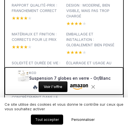
RAPPORT QUALITÉ-PRIX :
DESIGN : MODERNE, BIEN
FRANCHEMENT CORRECT
VISIBLE, MAIS PAS TROP
CHARGÉ
★★★★★
★★★★★
★★★★★
★★★★★
MATÉRIAUX ET FINITION :
EMBALLAGE ET
CORRECTS POUR LE PRIX
INSTALLATION :
GLOBALEMENT BIEN PENSÉ
★★★★★
★★★★★
★★★★★
★★★★★
SOLIDITÉ ET DURÉE DE VIE :
ÉCLAIRAGE ET USAGE AU
QUELQUES POINTS À
QUOTIDIEN
KCO
SURVEILLER
★★★★★
★★★★★
Suspension 7 globes en verre - Or/Blanc
★★★★★
★★★★★
🔥
Voir l'offre
CE QUE TU REÇOIS
CONCRÈTEMENT DANS LE
CARTON
Ce site utilise des cookies et vous donne le contrôle sur ceux que
vous souhaitez activer
★★★★★
★★★★★
Tout accepter
Personnaliser