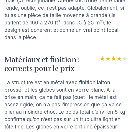
mais ça reste jouable. Au-dessus d’une petite table
ronde, oublie, ce n’est pas adapté. Globalement, si
tu as une pièce de taille moyenne à grande (ils
parlent de 160 à 270 ft², donc 15 à 25 m²), le
design est cohérent et donne un vrai point focal
dans la pièce.
Matériaux et finition :
★★★★★
★★★★★
corrects pour le prix
La structure est en
métal avec finition laiton
brossé
, et les globes sont en
verre blanc
. À la
prise en main, ça ne fait pas jouet : le métal est
assez rigide, on n’a pas l’impression que ça va se
plier au moindre choc. Le poids total d’environ 5 kg
confirme qu’on n’est pas sur un truc ultra light en
tôle fine. Les globes en verre ont une épaisseur