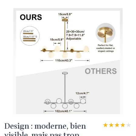
Design : moderne, bien
★★★★★
★★★★★
visible, mais pas trop