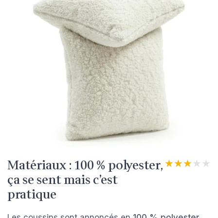
Matériaux : 100 % polyester,
★★★★★
★★★★★
ça se sent mais c’est
pratique
Les coussins sont annoncés en
100 % polyester
,