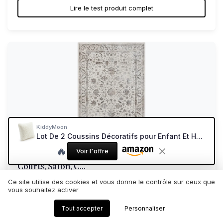
Lire le test produit complet
KiddyMoon
Lot De 2 Coussins Décoratifs pour Enfant Et Housse Teddy Chambre Enfant, Crème,2 Oreillers Crème 2 Oreillers
🔥
Voir l'offre
The carpet Mila Tapis Moderne Dense à Poils
Courts, Salon, C...
Un tapis doux, lumineux, mais pas parfait
Ce site utilise des cookies et vous donne le contrôle sur ceux que
vous souhaitez activer
8.6/10
★★★★★
★★★★★
Rapport qualité-prix
★★★★★
★★★★★
Tout accepter
Personnaliser
Design
★★★★★
★★★★★