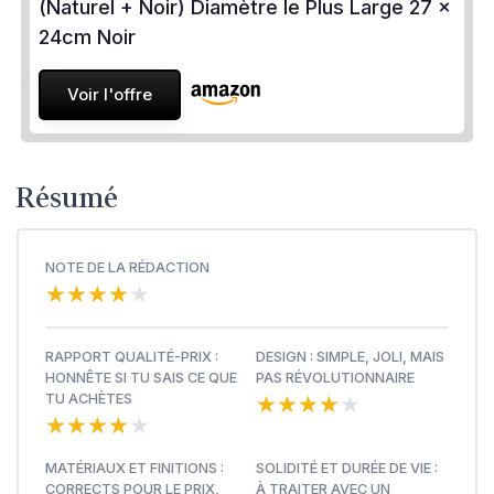
(Naturel + Noir) Diamètre le Plus Large 27 x
24cm Noir
Voir l'offre
Résumé
NOTE DE LA RÉDACTION
★★★★★
★★★★★
RAPPORT QUALITÉ-PRIX :
DESIGN : SIMPLE, JOLI, MAIS
HONNÊTE SI TU SAIS CE QUE
PAS RÉVOLUTIONNAIRE
★★★★★
★★★★★
TU ACHÈTES
★★★★★
★★★★★
MATÉRIAUX ET FINITIONS :
SOLIDITÉ ET DURÉE DE VIE :
CORRECTS POUR LE PRIX,
À TRAITER AVEC UN