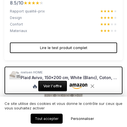
8.5/10
★★★★★
★★★★★
Rapport qualité-prix
★★★★★
★★★★★
Design
★★★★★
★★★★★
Confort
★★★★★
★★★★★
Materiaux
★★★★★
★★★★★
Lire le test produit complet
nielsen HOME
Plaid Avivo, 150x200 cm, White (Blanc), Coton, Couverture Douillette tissée grossièrement, Couverture de canapé, Couvre-lit, câline
🔥
Voir l'offre
Ce site utilise des cookies et vous donne le contrôle sur ceux que
vous souhaitez activer
Tout accepter
Personnaliser