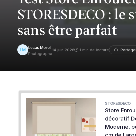
STORESDECO : le sto
sans être parfait
Lucas Morel
Partage
14 juin 2026
1 min de lecture
Photographe
STORESDECO
Store Enrou
décoratif D
Moderne, po
cm de Large