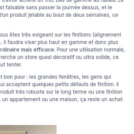
on d’avoir acheté un truc bas de gamme au rabais. Le
 est faisable sans passer la journée dessus, et le
 d’un produit jetable au bout de deux semaines, ce
i vous êtes très exigeant sur les finitions (alignement
e), il faudra viser plus haut en gamme et donc plus
ordinaire mais efficace
. Pour une utilisation normale,
cherche un store quasi décoratif ou ultra solide, ce
ut tenter.
st bon pour : les grandes fenêtres, les gens qui
qui acceptent quelques petits défauts de finition. Il
oduit très robuste sur le long terme ou une finition
s un appartement ou une maison, ça reste un achat