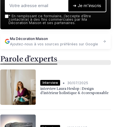
➔ Je m'inscris
*
En remplissant ce formulaire, j’accepte d’être
contacté(e) à des fins commerciales par Ma
Décoration Maison et ses partenaires.
Ma Décoration Maison
Ajoutez-nous à vos sources préférées sur Google
Parole d'experts
•
Interview
30/07/2025
interview Laura Heslop : Design
d’intérieur holistique & écoresponsable