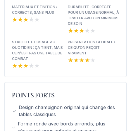
MATÉRIAUX ET FINITION :
DURABILITÉ : CORRECTE
CORRECTS, SANS PLUS
POUR UN USAGE NORMAL, À
★★★★★
★★★★★
TRAITER AVEC UN MINIMUM
DE SOIN
★★★★★
★★★★★
STABILITÉ ET USAGE AU
PRÉSENTATION GLOBALE :
QUOTIDIEN : ÇA TIENT, MAIS
CE QU’ON REÇOIT
CE N’EST PAS UNE TABLE DE
VRAIMENT
★★★★★
★★★★★
COMBAT
★★★★★
★★★★★
POINTS FORTS
Design champignon original qui change des
tables classiques
Forme ronde avec bords arrondis, plus
sécurisant pour enfants et animaux