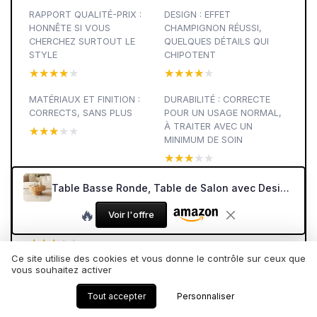
RAPPORT QUALITÉ-PRIX :
DESIGN : EFFET
HONNÊTE SI VOUS
CHAMPIGNON RÉUSSI,
CHERCHEZ SURTOUT LE
QUELQUES DÉTAILS QUI
STYLE
CHIPOTENT
★★★★★
★★★★★
★★★★★
★★★★★
MATÉRIAUX ET FINITION :
DURABILITÉ : CORRECTE
CORRECTS, SANS PLUS
POUR UN USAGE NORMAL,
À TRAITER AVEC UN
★★★★★
★★★★★
MINIMUM DE SOIN
★★★★★
★★★★★
STABILITÉ ET USAGE AU
PRÉSENTATION GLOBALE :
Table Basse Ronde, Table de Salon avec Design strié, Table Basse Couleur Bois Naturel en Forme de Champignon avec Les Dimensions φ70 × 38 cm, Table de Salon en pin pour Salon, Chambre
QUOTIDIEN : ÇA TIENT,
CE QU’ON REÇOIT
🔥
MAIS CE N’EST PAS UNE
VRAIMENT
Voir l'offre
TABLE DE COMBAT
★★★★★
★★★★★
★★★★★
★★★★★
Ce site utilise des cookies et vous donne le contrôle sur ceux que
vous souhaitez activer
Tout accepter
Personnaliser
Meubles et