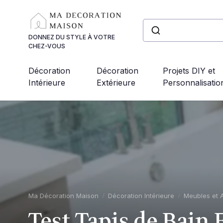
Panneau de gestion des cookies
DONNEZ DU STYLE À VOTRE
CHEZ-VOUS
Décoration
Décoration
Projets DIY et
Intérieure
Extérieure
Personnalisatio
Ma Décoration Maison
Décoration Intérieure
Meubles et 
Test Tapis de Bain