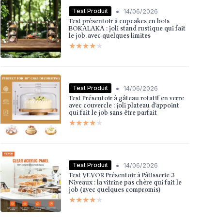
•
Test Produit
14/06/2026
Test présentoir à cupcakes en bois
BOKALAKA : joli stand rustique qui fait
le job, avec quelques limites
★★★★★
★★★★★
•
Test Produit
14/06/2026
Test Présentoir à gâteau rotatif en verre
avec couvercle : joli plateau d’appoint
qui fait le job sans être parfait
★★★★★
★★★★★
•
Test Produit
14/06/2026
Test VEVOR Présentoir à Pâtisserie 3
Niveaux : la vitrine pas chère qui fait le
job (avec quelques compromis)
★★★★★
★★★★★