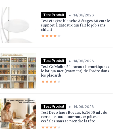
•
Test Produit
14/06/2026
Test étagère blanche 3 étages 60 cm : le
support à gâteaux qui fait le job sans
chichi
★★★★★
★★★★★
•
Test Produit
14/06/2026
Test GoMaihe 24 bocaux hermétiques :
le kit qui met (vraiment) de l’ordre dans
les placards
★★★★★
★★★★★
•
Test Produit
14/06/2026
Test Deco haus Bocaux 6x1600 ml : du
verre costaud pour ranger pâtes et
céréales sans se prendre la tête
★★★★★
★★★★★