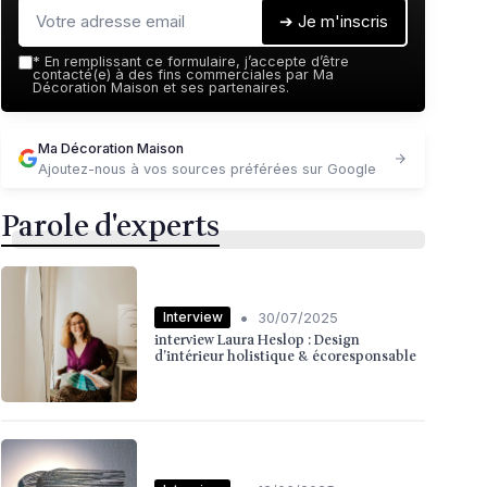
➔ Je m'inscris
*
En remplissant ce formulaire, j’accepte d’être
contacté(e) à des fins commerciales par Ma
Décoration Maison et ses partenaires.
Ma Décoration Maison
Ajoutez-nous à vos sources préférées sur Google
Parole d'experts
•
Interview
30/07/2025
interview Laura Heslop : Design
d’intérieur holistique & écoresponsable