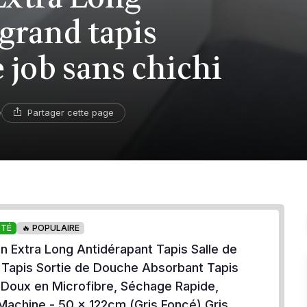
rand tapis
e job sans chichi
Partager cette page
e
OTÉ
🔥 POPULAIRE
in Extra Long Antidérapant Tapis Salle de
i Tapis Sortie de Douche Absorbant Tapis
a Doux en Microfibre, Séchage Rapide,
Machine - 50 x 122cm (Gris Foncé) Gris