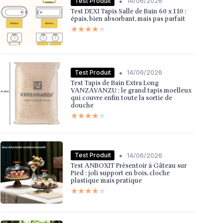
•
Test Produit
14/06/2026
Test DEXI Tapis Salle de Bain 60 x 110 :
épais, bien absorbant, mais pas parfait
★★★★★
★★★★★
•
Test Produit
14/06/2026
Test Tapis de Bain Extra Long
VANZAVANZU : le grand tapis moelleux
qui couvre enfin toute la sortie de
douche
★★★★★
★★★★★
•
Test Produit
14/06/2026
Test ANBOXIT Présentoir à Gâteau sur
Pied : joli support en bois, cloche
plastique mais pratique
★★★★★
★★★★★