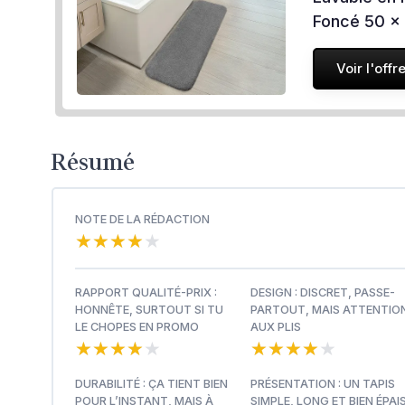
Foncé 50 x
Voir l'offr
Résumé
NOTE DE LA RÉDACTION
★★★★★
★★★★★
RAPPORT QUALITÉ-PRIX :
DESIGN : DISCRET, PASSE-
HONNÊTE, SURTOUT SI TU
PARTOUT, MAIS ATTENTIO
LE CHOPES EN PROMO
AUX PLIS
★★★★★
★★★★★
★★★★★
★★★★★
DURABILITÉ : ÇA TIENT BIEN
PRÉSENTATION : UN TAPIS
POUR L’INSTANT, MAIS À
SIMPLE, LONG ET BIEN ÉPAI