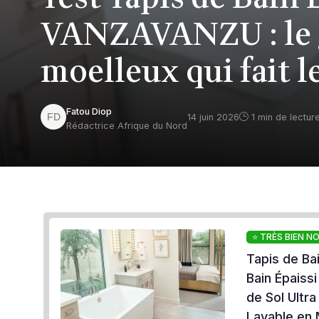
VANZAVANZU : le g
moelleux qui fait l
Fatou Diop
14 juin 2026
1 min de lectur
Rédactrice Afrique du Nord
⭐ TRÈS BIEN N
Tapis de Ba
Bain Épaiss
de Sol Ultr
Lavable en 