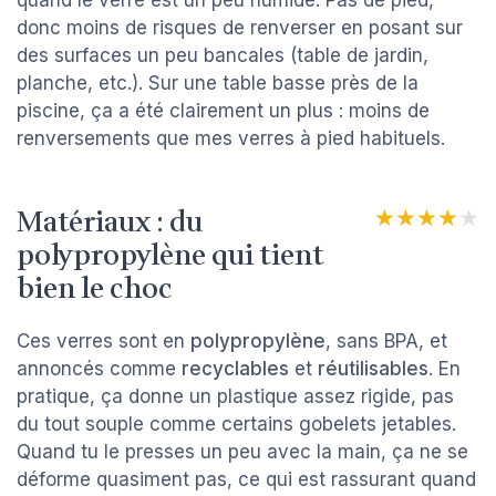
quand le verre est un peu humide. Pas de pied,
donc moins de risques de renverser en posant sur
des surfaces un peu bancales (table de jardin,
planche, etc.). Sur une table basse près de la
piscine, ça a été clairement un plus : moins de
renversements que mes verres à pied habituels.
Matériaux : du
★★★★★
★★★★★
polypropylène qui tient
bien le choc
Ces verres sont en
polypropylène
, sans BPA, et
annoncés comme
recyclables
et
réutilisables
. En
pratique, ça donne un plastique assez rigide, pas
du tout souple comme certains gobelets jetables.
Quand tu le presses un peu avec la main, ça ne se
déforme quasiment pas, ce qui est rassurant quand