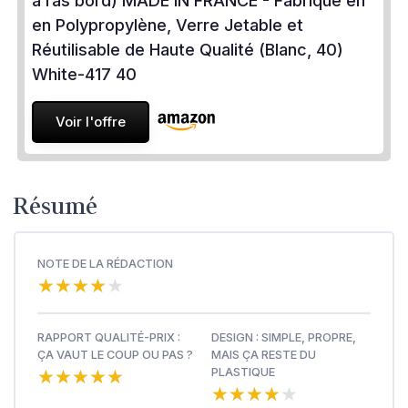
à ras bord) MADE IN FRANCE - Fabriqué en
en Polypropylène, Verre Jetable et
Réutilisable de Haute Qualité (Blanc, 40)
White-417 40
Voir l'offre
Résumé
NOTE DE LA RÉDACTION
★★★★★
★★★★★
RAPPORT QUALITÉ-PRIX :
DESIGN : SIMPLE, PROPRE,
ÇA VAUT LE COUP OU PAS ?
MAIS ÇA RESTE DU
★★★★★
★★★★★
PLASTIQUE
★★★★★
★★★★★