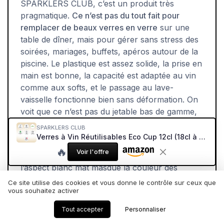
SPARKLERS CLUB, c’est un produit très
pragmatique.
Ce n’est pas du tout fait pour
remplacer de beaux verres en verre
sur une
table de dîner, mais pour gérer sans stress des
soirées, mariages, buffets, apéros autour de la
piscine. Le plastique est assez solide, la prise en
main est bonne, la capacité est adaptée au vin
comme aux softs, et le passage au lave-
vaisselle fonctionne bien sans déformation. On
voit que ce n’est pas du jetable bas de gamme,
tu peux vraiment les garder pour plusieurs
SPARKLERS CLUB
événements.
Verres à Vin Réutilisables Eco Cup 12cl (18cl à ras bord) MADE IN FRANCE - Fabriqué en en Polypropylène, Verre Jetable et Réutilisable de Haute Qualité (Blanc, 40) White-417 40
🔥
Voir l'offre
Les limites sont claires : ça reste du plastique,
l’aspect blanc mat masque la couleur des
boissons, et à force de lavages, il y aura
Ce site utilise des cookies et vous donne le contrôle sur ceux que
vous souhaitez activer
sûrement des micro-rayures. Le packaging est
simple, efficace, mais pourrait mieux protéger
Tout accepter
Personnaliser
pour éviter les rares verres abîmés à la