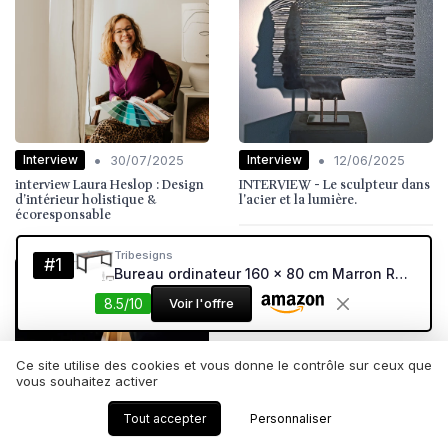
•
•
Interview
Interview
30/07/2025
12/06/2025
interview Laura Heslop : Design
INTERVIEW - Le sculpteur dans
d’intérieur holistique &
l'acier et la lumière.
écoresponsable
Tribesigns
#1
Bureau ordinateur 160 x 80 cm Marron Rustique/Noir
8.5/10
Voir l'offre
Ce site utilise des cookies et vous donne le contrôle sur ceux que
vous souhaitez activer
Tout accepter
Personnaliser