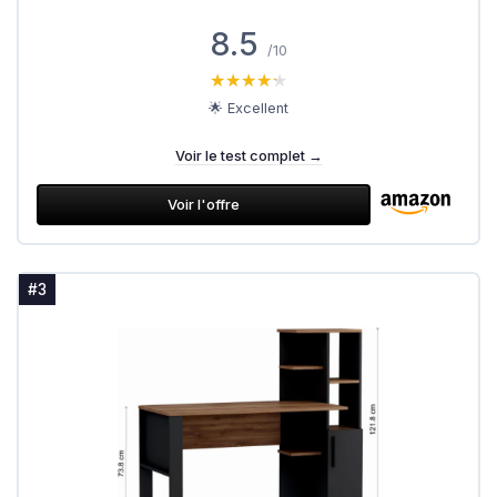
8.5
/10
★★★★★
★★★★★
🌟 Excellent
Voir le test complet →
Voir l'offre
#3