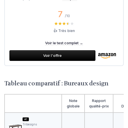
7
/10
★★★★★
★★★★★
👍 Très bien
Voir le test complet →
Voir l'offre
Tableau comparatif : Bureaux design
Note
Rapport
globale
qualité-prix
Des
#1
Tribesigns