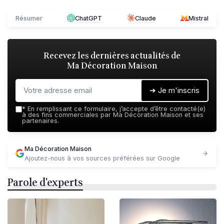
Résumer
ChatGPT
Claude
Mistral
Recevez les dernières actualités de
Ma Décoration Maison
➔ Je m'inscris
*
En remplissant ce formulaire, j’accepte d’être contacté(e)
à des fins commerciales par Ma Décoration Maison et ses
partenaires.
Ma Décoration Maison
Ajoutez-nous à vos sources préférées sur Google
Parole d'experts