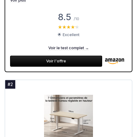
Voir plus
8.5
/10
★★★★★
★★★★★
🌟 Excellent
Voir le test complet →
Voir l'offre
#2