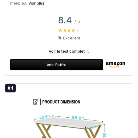
meubles.
Voir plus
8.4
/10
★★★★★
★★★★★
🌟 Excellent
Voir le test complet →
Voir l'offre
#4