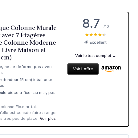
8.7
èque Colonne Murale
/10
 avec 7 Étagères
★★★★★
★★★★★
re Colonne Moderne
🌟 Excellent
 Livre Maison et
3 cm)
Voir le test complet →
ide, ne se déforme pas avec
Voir l'offre
es
rofondeur 15 cm) idéal pour
ces
ule pièce à fixer au mur, pas
 colonne Flo.mar fait
’elle est censée faire : ranger
s très peu de place.
Voir plus