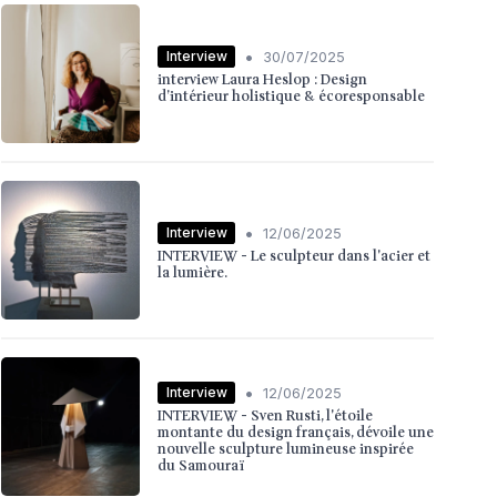
•
Interview
30/07/2025
interview Laura Heslop : Design
d’intérieur holistique & écoresponsable
•
Interview
12/06/2025
INTERVIEW - Le sculpteur dans l'acier et
la lumière.
•
Interview
12/06/2025
INTERVIEW - Sven Rusti, l'étoile
montante du design français, dévoile une
nouvelle sculpture lumineuse inspirée
du Samouraï