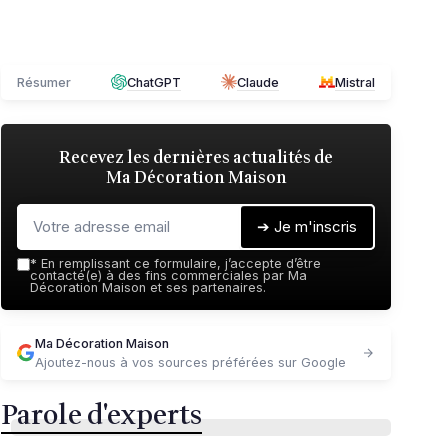
Résumer
ChatGPT
Claude
Mistral
Recevez les dernières actualités de
Ma Décoration Maison
➔ Je m'inscris
*
En remplissant ce formulaire, j’accepte d’être
contacté(e) à des fins commerciales par Ma
Décoration Maison et ses partenaires.
Ma Décoration Maison
Ajoutez-nous à vos sources préférées sur Google
Parole d'experts