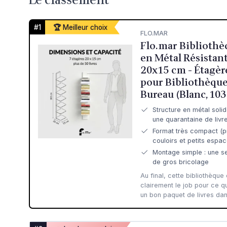
#1
🏆 Meilleur choix
FLO.MAR
Flo.mar Biblioth
en Métal Résistant
20x15 cm - Étagè
pour Bibliothèque
Bureau (Blanc, 10
Structure en métal sol
une quarantaine de livr
Format très compact (p
couloirs et petits espa
Montage simple : une se
de gros bricolage
Au final, cette bibliothèque
clairement le job pour ce qu
un bon paquet de livres dan