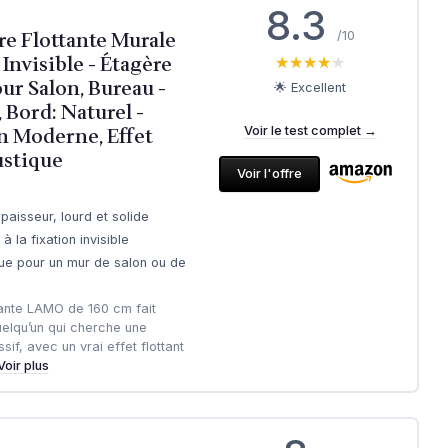
8.3
e Flottante Murale
/10
Invisible - Étagère
★★★★★
★★★★★
ur Salon, Bureau -
🌟 Excellent
 Bord: Naturel -
gn Moderne, Effet
Voir le test complet →
ustique
Voir l'offre
paisseur, lourd et solide
à la fixation invisible
ue pour un mur de salon ou de
ttante LAMO de 160 cm fait
uelqu’un qui cherche une
f, avec un vrai effet flottant
Voir plus