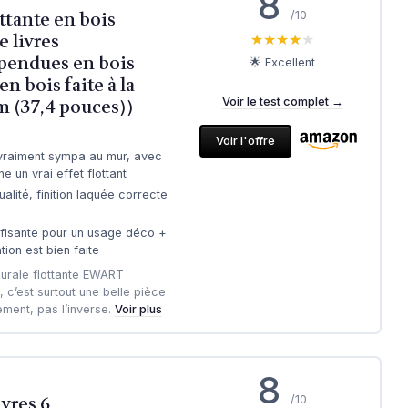
8
ttante en bois
/10
e livres
★★★★★
★★★★★
pendues en bois
🌟 Excellent
n bois faite à la
m (37,4 pouces))
Voir le test complet →
Voir l'offre
vraiment sympa au mur, avec
e un vrai effet flottant
alité, finition laquée correcte
fisante pour un usage déco +
ation est bien faite
urale flottante EWART
’est surtout une belle pièce
ment, pas l’inverse.
Voir plus
8
ivres 6
/10