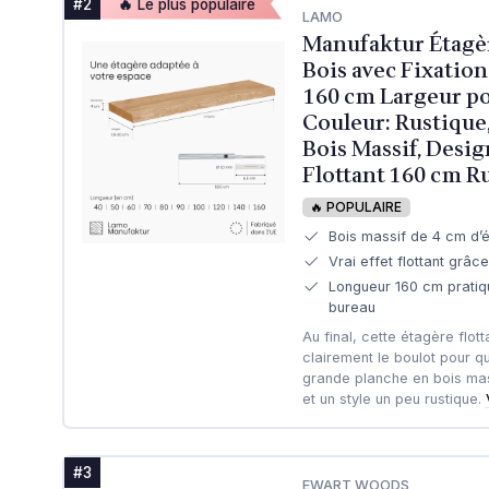
#2
🔥 Le plus populaire
LAMO
Manufaktur Étagèr
Bois avec Fixation 
160 cm Largeur po
Couleur: Rustique,
Bois Massif, Desi
Flottant 160 cm R
🔥 POPULAIRE
Bois massif de 4 cm d’é
Vrai effet flottant grâce 
Longueur 160 cm pratiq
bureau
Au final, cette étagère flo
clairement le boulot pour q
grande planche en bois massi
et un style un peu rustique.
#3
EWART WOODS