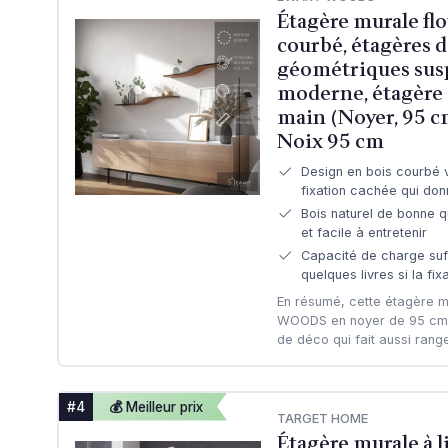
Étagère murale flo
courbé, étagères d
géométriques sus
moderne, étagère e
main (Noyer, 95 c
Noix 95 cm
Design en bois courbé 
fixation cachée qui donn
Bois naturel de bonne qu
et facile à entretenir
Capacité de charge suf
quelques livres si la fix
En résumé, cette étagère m
WOODS en noyer de 95 cm, c
de déco qui fait aussi range
#4
💰 Meilleur prix
TARGET HOME
Étagère murale à l