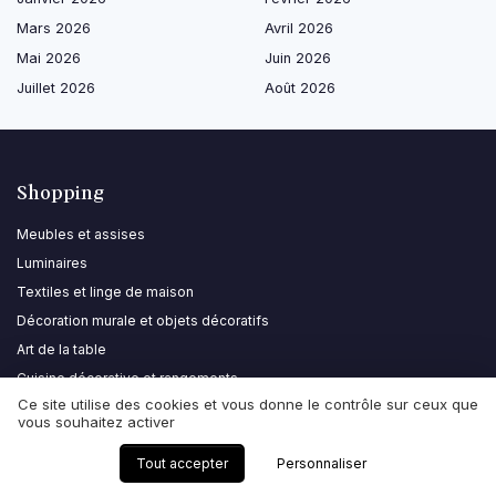
Mars 2026
Avril 2026
Mai 2026
Juin 2026
Juillet 2026
Août 2026
Shopping
Meubles et assises
Luminaires
Textiles et linge de maison
Décoration murale et objets décoratifs
Art de la table
Cuisine décorative et rangements
Ce site utilise des cookies et vous donne le contrôle sur ceux que
Salle de bain et bien-être
vous souhaitez activer
Décoration extérieure
Tout accepter
Personnaliser
Les plus lus