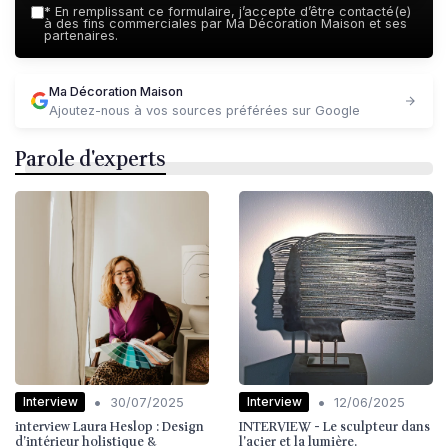
*
En remplissant ce formulaire, j’accepte d’être contacté(e)
à des fins commerciales par Ma Décoration Maison et ses
partenaires.
Ma Décoration Maison
Ajoutez-nous à vos sources préférées sur Google
Parole d'experts
•
•
Interview
Interview
30/07/2025
12/06/2025
interview Laura Heslop : Design
INTERVIEW - Le sculpteur dans
d’intérieur holistique &
l'acier et la lumière.