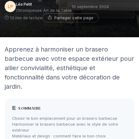
Léa Petit
10 septembre 2024
Chroniqueuse Art de la Table
Partager cette page
13 min de lecture
Apprenez à harmoniser un brasero
barbecue avec votre espace extérieur pour
allier convivialité, esthétique et
fonctionnalité dans votre décoration de
jardin.
SOMMAIRE
Choisir le bon emplacement pour un brasero barbecue
Harmoniser le brasero barbecue avec le style de votre
extérieur
Matériaux et design : comment faire le bon choix