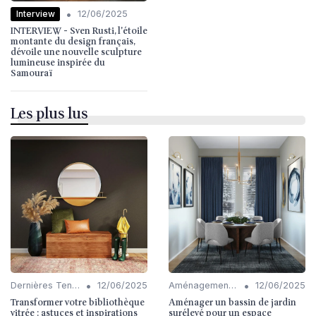
•
Interview
12/06/2025
INTERVIEW - Sven Rusti, l'étoile
montante du design français,
dévoile une nouvelle sculpture
lumineuse inspirée du
Samouraï
Les plus lus
•
•
Dernières Tendances en Décoration
12/06/2025
Aménagement de Jardins et Terrasses
12/06/2025
Transformer votre bibliothèque
Aménager un bassin de jardin
vitrée : astuces et inspirations
surélevé pour un espace