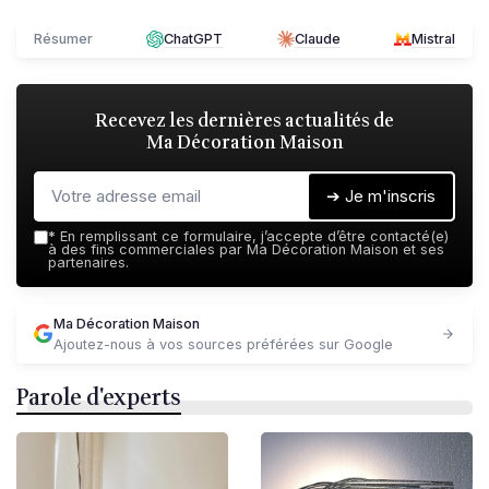
Résumer
ChatGPT
Claude
Mistral
Recevez les dernières actualités de
Ma Décoration Maison
➔ Je m'inscris
*
En remplissant ce formulaire, j’accepte d’être contacté(e)
à des fins commerciales par Ma Décoration Maison et ses
partenaires.
Ma Décoration Maison
Ajoutez-nous à vos sources préférées sur Google
Parole d'experts