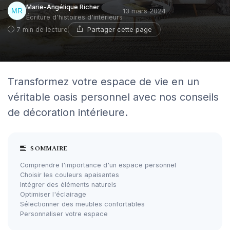
Marie-Angélique Richer
13 mars 2024
Écriture d'histoires d'intérieurs
Partager cette page
7 min de lecture
Transformez votre espace de vie en un
véritable oasis personnel avec nos conseils
de décoration intérieure.
SOMMAIRE
Comprendre l'importance d'un espace personnel
Choisir les couleurs apaisantes
Intégrer des éléments naturels
Optimiser l'éclairage
Sélectionner des meubles confortables
Personnaliser votre espace