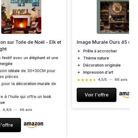
on sur Toile de Noël - Elk et
Image Murale Ours 45 cm
ght
＋
Prête à accrocher
n
festif
avec un
éléphant
et une
＋
Thème nature
nneigée
＋
Décoration originale
sion
idéale
de 30x30CM pour
＋
Impression d'art
es pièces
★★★★★
★★★★★
4,5/5
—
66 avis
t pour la
décoration murale
de
Voir l'offre
re à l'huile qui offre un
look
que
★
★
4,4/5
—
46 avis
l'offre