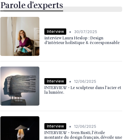
Parole d'experts
•
Interview
30/07/2025
interview Laura Heslop : Design
d’intérieur holistique & écoresponsable
•
Interview
12/06/2025
INTERVIEW - Le sculpteur dans l'acier et
la lumière.
•
Interview
12/06/2025
INTERVIEW - Sven Rusti, l'étoile
montante du design français, dévoile une