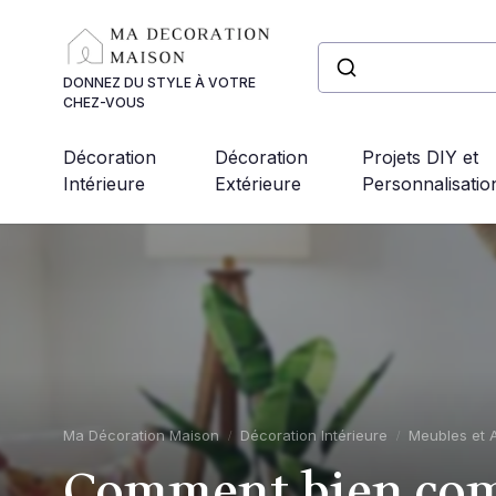
Panneau de gestion des cookies
DONNEZ DU STYLE À VOTRE
CHEZ-VOUS
Décoration
Décoration
Projets DIY et
Intérieure
Extérieure
Personnalisatio
Ma Décoration Maison
Décoration Intérieure
Meubles et 
Comment bien comp