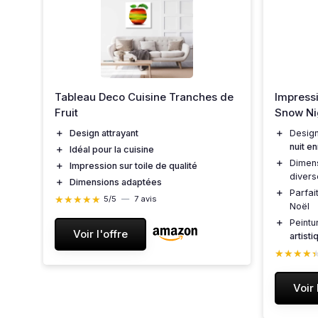
Tableau Deco Cuisine Tranches de
Impressi
x80
Fruit
Snow Ni
＋
Design attrayant
＋
Desig
nuit e
＋
Idéal pour la cuisine
＋
Dimen
＋
Impression sur toile de qualité
divers
＋
Dimensions adaptées
＋
Parfai
★★★★★
★★★★★
5/5
—
7 avis
Noël
＋
Peintu
Voir l'offre
artisti
★★★★
★★★★
Voir 