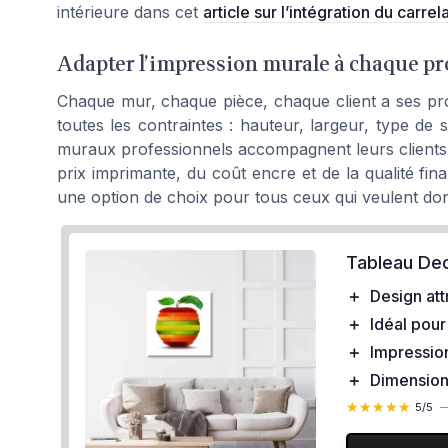
intérieure dans cet
article sur l’intégration du carr
Adapter l’impression murale à chaque pr
Chaque mur, chaque pièce, chaque client a ses pro
toutes les contraintes : hauteur, largeur, type de 
muraux professionnels accompagnent leurs clients p
prix imprimante, du coût encre et de la qualité final
une option de choix pour tous ceux qui veulent donn
Tableau Dec
＋
Design att
＋
Idéal pour
＋
Impression
＋
Dimension
★★★★★
★★★★★
5/5