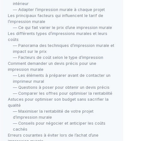
intérieur
— Adapter l’impression murale à chaque projet
Les principaux facteurs qui influencent le tarif de
l’impression murale
— Ce qui fait varier le prix d’une impression murale
Les différents types d’impressions murales et leurs
coûts
Tab
FEEBY
— Panorama des techniques d’impression murale et
Toile Abstraite Masculine - 120x80
Frui
impact sur le prix
cm
— Facteurs de coût selon le type d’impression
＋
Comment demander un devis précis pour une
＋
Décoration moderne
＋
I
impression murale
＋
Esthétique
＋
I
— Les éléments à préparer avant de contacter un
＋
Grande taille
(120x80 cm)
＋
imprimeur mural
＋
Idéal pour le salon
— Questions à poser pour obtenir un devis précis
★★
★★
— Comparer les offres pour optimiser la rentabilité
Astuces pour optimiser son budget sans sacrifier la
Voir l'offre
qualité
— Maximiser la rentabilité de votre projet
d’impression murale
— Conseils pour négocier et anticiper les coûts
cachés
Erreurs courantes à éviter lors de l’achat d’une