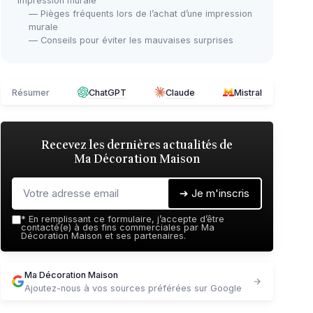
impression murale
— Pièges fréquents lors de l’achat d’une impression
murale
— Conseils pour éviter les mauvaises surprises
Résumer
ChatGPT
Claude
Mistral
Recevez les dernières actualités de
Ma Décoration Maison
➔ Je m'inscris
*
En remplissant ce formulaire, j’accepte d’être
contacté(e) à des fins commerciales par Ma
Décoration Maison et ses partenaires.
Ma Décoration Maison
Ajoutez-nous à vos sources préférées sur Google