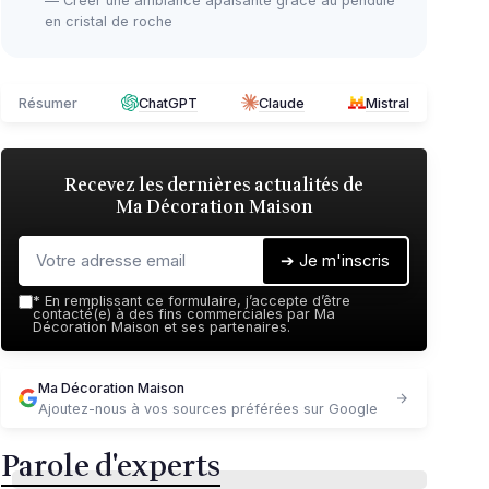
— Créer une ambiance apaisante grâce au pendule
en cristal de roche
Résumer
ChatGPT
Claude
Mistral
Recevez les dernières actualités de
Ma Décoration Maison
➔ Je m'inscris
*
En remplissant ce formulaire, j’accepte d’être
contacté(e) à des fins commerciales par Ma
Décoration Maison et ses partenaires.
Ma Décoration Maison
Ajoutez-nous à vos sources préférées sur Google
Parole d'experts