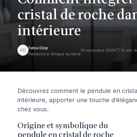
cristal de roche da
intérieure
Fatou Diop
13 novembre 2025
12 min d
Rédactrice Afrique du Nord
Découvrez comment le pendule en cristal
intérieure, apporter une touche d’éléga
chez vous.
Origine et symbolique du
pendule en cristal de roche