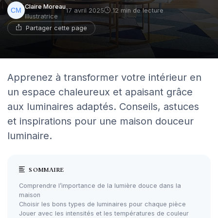
Claire Moreau
17 avril 2025
12 min de lecture
Illustratrice
Partager cette page
Apprenez à transformer votre intérieur en
un espace chaleureux et apaisant grâce
aux luminaires adaptés. Conseils, astuces
et inspirations pour une maison douceur
luminaire.
SOMMAIRE
Comprendre l’importance de la lumière douce dans la
maison
Choisir les bons types de luminaires pour chaque pièce
Jouer avec les intensités et les températures de couleur