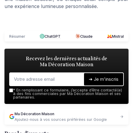
une expérience lumineuse personnalisée.
Résumer
ChatGPT
Claude
Mistral
Recevez les dernières actualités de
Ma Décoration Maison
➔ Je m'inscris
*
En remplissant ce formulaire, j’accepte d’être contacté(e)
à des fins commerciales par Ma Décoration Maison et ses
partenaires.
Ma Décoration Maison
Ajoutez-nous à vos sources préférées sur Google