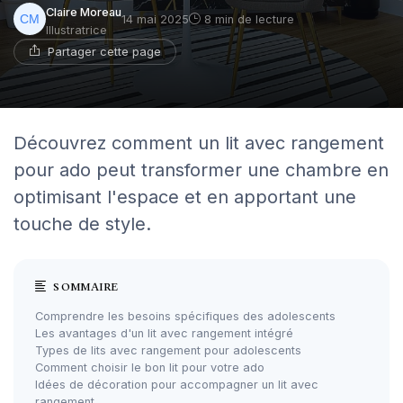
Claire Moreau
14 mai 2025
8 min de lecture
Illustratrice
Partager cette page
Découvrez comment un lit avec rangement
pour ado peut transformer une chambre en
optimisant l'espace et en apportant une
touche de style.
SOMMAIRE
Comprendre les besoins spécifiques des adolescents
Les avantages d'un lit avec rangement intégré
Types de lits avec rangement pour adolescents
Comment choisir le bon lit pour votre ado
Idées de décoration pour accompagner un lit avec
rangement