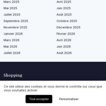
Mars 2025
Avril 2025
Mai 2025
Juin 2025
Juillet 2025
Août 2025
Septembre 2025
Octobre 2025
Novembre 2025
Décembre 2025
Janvier 2026
Février 2026
Mars 2026
Avril 2026
Mai 2026
Juin 2026
Juillet 2026
Août 2026
Shopping
Meubles et assises
Ce site utilise des cookies et vous donne le contrôle sur ceux que
vous souhaitez activer
Luminaires
Textiles et linge de maison
Tout accepter
Personnaliser
Décoration murale et objets décoratifs