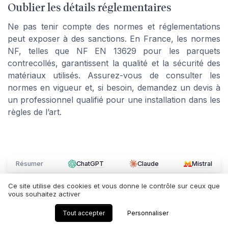
Oublier les détails réglementaires
Ne pas tenir compte des normes et réglementations
peut exposer à des sanctions. En France, les normes
NF, telles que NF EN 13629 pour les parquets
contrecollés, garantissent la qualité et la sécurité des
matériaux utilisés. Assurez-vous de consulter les
normes en vigueur et, si besoin, demandez un devis à
un professionnel qualifié pour une installation dans les
règles de l’art.
Résumer
ChatGPT
Claude
Mistral
Ce site utilise des cookies et vous donne le contrôle sur ceux que
vous souhaitez activer
Recevez les dernières actualités de
Ma Décoration Maison
Tout accepter
Personnaliser