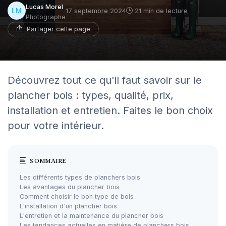
Lucas Morel
17 septembre 2024
21 min de lecture
Photographe
Partager cette page
Découvrez tout ce qu'il faut savoir sur le
plancher bois : types, qualité, prix,
installation et entretien. Faites le bon choix
pour votre intérieur.
SOMMAIRE
Les différents types de planchers bois
Les avantages du plancher bois
Comment choisir le bon type de bois
L'installation d'un plancher bois
L'entretien et la maintenance du plancher bois
Les tendances actuelles en matière de planchers bois