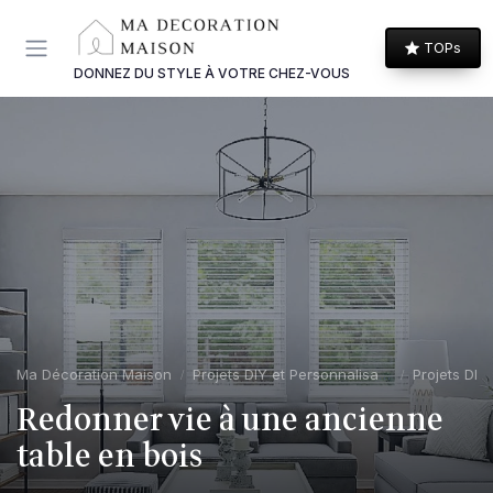
Panneau de gestion des cookies
TOPs
DONNEZ DU STYLE À VOTRE CHEZ-VOUS
Ma Décoration Maison
Projets DIY et Personnalisation
Projets DIY 
Redonner vie à une ancienne
table en bois