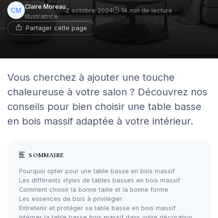
Claire Moreau
2 octobre 2024
14 min de lecture
Illustratrice
Partager cette page
Vous cherchez à ajouter une touche
chaleureuse à votre salon ? Découvrez nos
conseils pour bien choisir une table basse
en bois massif adaptée à votre intérieur.
SOMMAIRE
Pourquoi opter pour une table basse en bois massif
Les différents styles de tables basses en bois massif
Comment choisir la bonne taille et la bonne forme
Les essences de bois à privilégier
Entretenir et protéger sa table basse en bois massif
Intégrer la table basse bois massif dans votre décoration